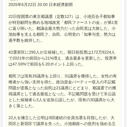
2025年6月22日 20:00 日本經濟新聞
22日投開票の東京都議選（定数127）は、小池百合子都知事
が特別顧問を務める地域政党「都民ファーストの会」が第1党
に返り咲いた。都議会最大勢力だった自民党は大敗した。小
池知事を支える都民フ、自民、公明党の「知事与党」勢力は
過半数を維持した。
42選挙区に295人が立候補した。期日前投票は172万9224人
で2021年の前回から21%増え、過去最多を更新した。投票率
は47.59%で前回を5.20ポイント上回った。
都民フは現有26議席を上回り、31議席を獲得した。女性の有
権者から強い支持を得た。政治資金パーティー収入の不記載
問題が逆風となった自民は21議席にとどまり、都議選での獲
得議席として過去最低となった。不記載問題を受けて非公認
とした候補者ら3人を追加公認したが、現有の30議席から大
きく落とした。
22人を擁立した公明は9回連続の全員当選を目指したが、大
田区と新宿区で議席を失った。小池都政への批判を強める立