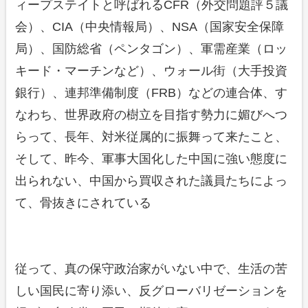
ィープステイトと呼ばれるCFR（外交問題評５議
会）、CIA（中央情報局）、NSA（国家安全保障
局）、国防総省（ペンタゴン）、軍需産業（ロッ
キード・マーチンなど）、ウォール街（大手投資
銀行）、連邦準備制度（FRB）などの連合体、す
なわち、世界政府の樹立を目指す勢力に媚びへつ
らって、長年、対米従属的に振舞って来たこと、
そして、昨今、軍事大国化した中国に強い態度に
出られない、中国から買収された議員たちによっ
て、骨抜きにされている
従って、真の保守政治家がいない中で、生活の苦
しい国民に寄り添い、反グローバリゼーションを