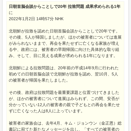
日朝首脳会談からことしで20年 拉致問題 成果求められる1年
に
2022年1月2日 14時57分 NHK
北朝鮮が拉致を認めた日朝首脳会談からことしで20年です。
その後、5人が帰国しましたが、ほかの被害者については進展
がみられないままで、再会を果たせずに亡くなる家族が増え
る中、政府には、被害者の早期帰国に向けた具体的な取り組
み、そして、目に見える成果が求められる1年になります。
北朝鮮による拉致問題は、20年前の平成14年9月に行われた
初めての日朝首脳会談で北朝鮮が拉致を認め、翌10月、5人
の被害者が帰国を果たしました。
その後、政府は拉致問題を最重要課題と位置づけてきました
が、ほかの被害者について進展はみられず、この間、安否が
分かっていない12人の被害者の親で子どもとの再会を果たせ
ずに亡くなった人は8人に上っています。
被害者の家族会は、去年4月、キム・ジョンウン（金正恩）総
書記に宛てた新たなメッセージを出し、「すべての被害者の