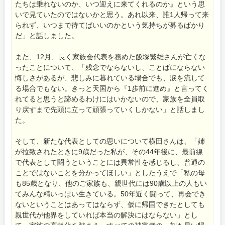
たちは乗れないのか、いつ迎えに来てくれるのか』という思
いで見ていたのではないかと思う。あれ以来、誰1人帰って来
られず、いつまで待てばいいのかという気持ちが募るばかり
だ」と話しました。
また、12月、長く家族会代表を務めた飯塚繁雄さんが亡くな
ったことについて、「残念でならないし、ことばにならない
悔しさがあるが、悲しみに暮れている場合でも、涙を流して
る場合でもない。きっと天国から『1歩前に進め』と言ってく
れてると思うと諦めるわけにはいかないので、家族を全員取
り戻すまで先頭に立って頑張っていくしかない」と話しまし
た。
そして、新たな代表としての思いについて横田さんは、「姉
が拉致されたときに9歳だった私が、その44年後に、最前線
で代表として闘うということには異常性を感じるし、普通の
ことではないことを分かってほしい」としたうえで「私の母
も85歳となり、他のご家族も、親世代には90歳以上の人もい
てみんな精いっぱい生きている。50年近く闘って、再会でき
ないということはあってはならず、仮に帰国できたとしても
親世代が他界をしていれば本当の解決にはならない」とし