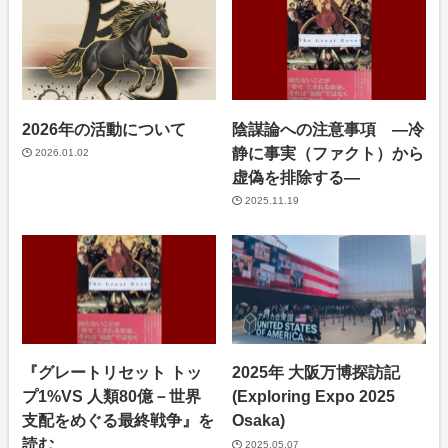
2026年の活動について
陰謀論への注意事項 ―冷
静に事実（ファクト）から
2026.01.02
虚偽を排除する―
2025.11.19
『グレートリセット トッ
2025年 大阪万博探訪記
プ1%VS 人類80億－世界
(Exploring Expo 2025
支配をめぐる最終戦争』を
Osaka)
読む
2025.05.07