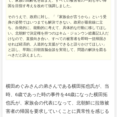
て、家族の高齢化を踏まえ、すべての被害者の一刻も早い帰
国を目指す考えを改めて強調しました。
そのうえで、政府に対し、「『家族会が言うから』という受
身の姿勢ではいつまでも解決できない。政府が最前線に立
ち、自発的に、能動的に考えて、具体的な行動に移してほし
い。北朝鮮で決定権を持つのはキム・ジョンウン総書記1人だ
けなので、直接向き合い、すべての被害者を即時一括帰国さ
せれば経済的、人道的な支援ができると語りかけてほしい」
と話し、早期に日朝首脳会談を実現して、問題の解決を図る
べきだと訴えました。
横田めぐみさんの弟さんである横田拓也氏が、当
時、6歳であった時の事件を44歳になった横田拓
也氏が、家族会の代表になって、北朝鮮に拉致被
害者の帰国を要求していくことに異常性を感じる