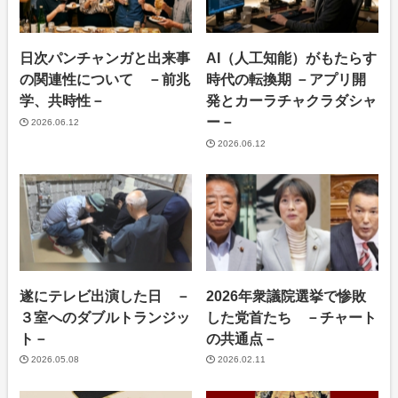
日次パンチャンガと出来事
AI（人工知能）がもたらす
の関連性について －前兆
時代の転換期 －アプリ開
学、共時性－
発とカーラチャクラダシャ
ー－
2026.06.12
2026.06.12
遂にテレビ出演した日 －
2026年衆議院選挙で惨敗
３室へのダブルトランジッ
した党首たち －チャート
ト－
の共通点－
2026.05.08
2026.02.11