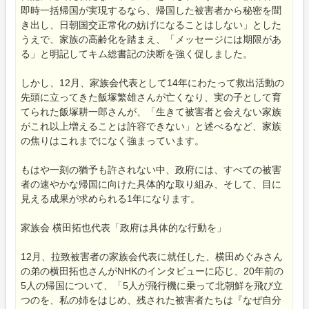
即時一括帰国が実現するなら、帰国した被害者から秘密を聞
き出し、日朝国交正常化の妨げになることはしない」とした
うえで、家族の高齢化を踏まえ、「メッセージには期限があ
る」と明記してキム総書記の決断を強く促しました。
しかし、12月、家族会代表として14年にわたって救出活動の
先頭に立ってきた飯塚繁雄さんが亡くなり、実の子として育
てられた飯塚耕一郎さんが、「生きて被害者と会えない家族
がこれ以上増えることは許容できない」と述べるなど、家族
の焦りはこれまでになく強まっています。
もはや一刻の猶予も許されない中、政府には、すべての被害
者の速やかな帰国に向けた具体的な取り組み、そして、目に
見える成果が求められる1年になります。
家族会 横田拓也代表「政府は具体的な行動を」
12月、拉致被害者の家族会代表に就任した、横田めぐみさん
の弟の横田拓也さんがNHKのインタビューに応じ、20年前の
5人の帰国について、「5人が飛行機に乗って北朝鮮を飛び立
つのを、私の姉をはじめ、残された被害者たちは『なぜ自分