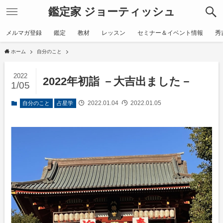
鑑定家 ジョーティッシュ
メルマガ登録
鑑定
教材
レッスン
セミナー＆イベント情報
秀
ホーム
自分のこと
2022
2022年初詣 －大吉出ました－
1/05
2022.01.04
2022.01.05
自分のこと
占星学