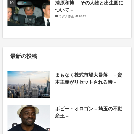
清原和博 －その人物と出生図に
ついて－
ラグナ修正
9345
最新の投稿
まもなく株式市場大暴落 －資
本主義がリセットされる時－
ボビー・オロゴン – 埼玉の不動
産王 –