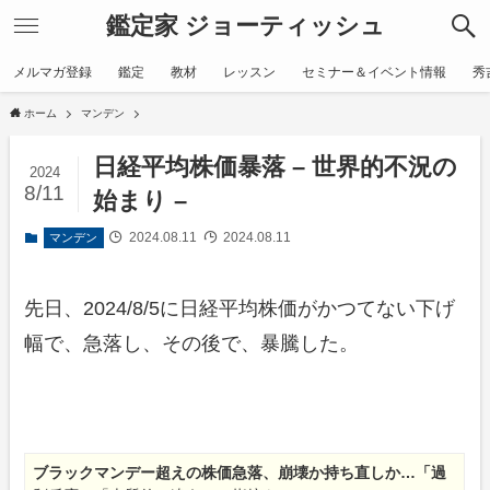
鑑定家 ジョーティッシュ
メルマガ登録
鑑定
教材
レッスン
セミナー＆イベント情報
秀
ホーム
マンデン
日経平均株価暴落 – 世界的不況の
2024
8/11
始まり –
2024.08.11
2024.08.11
マンデン
先日、2024/8/5に日経平均株価がかつてない下げ
幅で、急落し、その後で、暴騰した。
ブラックマンデー超えの株価急落、崩壊か持ち直しか…「過