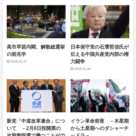
高市早苗内閣、解散総選挙
日本保守党の石濱哲信氏が
の前兆学
伝える中国共産党内部の権
力闘争
2026.01.27
2026.01.24
新党「中道改革連合」につ
イラン革命前夜 －木星期
いて －2月8日投開票の
から土星期へのダシャーチ
次期衆院選で勝つことがで
ッドラ－