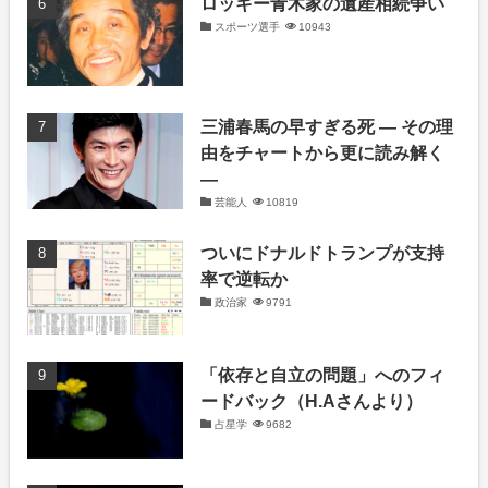
ロッキー青木家の遺産相続争い
スポーツ選手
10943
三浦春馬の早すぎる死 ― その理
由をチャートから更に読み解く
―
芸能人
10819
ついにドナルドトランプが支持
率で逆転か
政治家
9791
「依存と自立の問題」へのフィ
ードバック（H.Aさんより）
占星学
9682