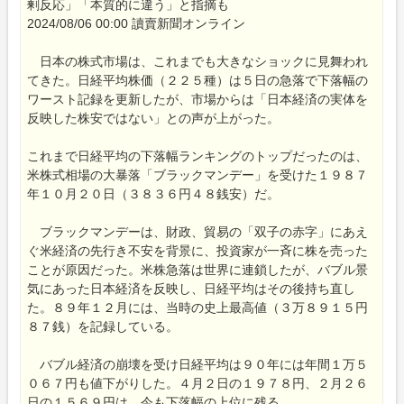
剰反応」「本質的に違う」と指摘も
2024/08/06 00:00 讀賣新聞オンライン
日本の株式市場は、これまでも大きなショックに見舞われ
てきた。日経平均株価（２２５種）は５日の急落で下落幅の
ワースト記録を更新したが、市場からは「日本経済の実体を
反映した株安ではない」との声が上がった。
これまで日経平均の下落幅ランキングのトップだったのは、
米株式相場の大暴落「ブラックマンデー」を受けた１９８７
年１０月２０日（３８３６円４８銭安）だ。
ブラックマンデーは、財政、貿易の「双子の赤字」にあえ
ぐ米経済の先行き不安を背景に、投資家が一斉に株を売った
ことが原因だった。米株急落は世界に連鎖したが、バブル景
気にあった日本経済を反映し、日経平均はその後持ち直し
た。８９年１２月には、当時の史上最高値（３万８９１５円
８７銭）を記録している。
バブル経済の崩壊を受け日経平均は９０年には年間１万５
０６７円も値下がりした。４月２日の１９７８円、２月２６
日の１５６９円は、今も下落幅の上位に残る。