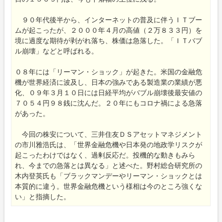
９０年代後半から、インターネットの普及に伴うＩＴブー
ムが起こったが、２０００年４月の高値（２万８３３円）を
境に過度な期待が剥がれ落ち、株価は急落した。「ＩＴバブ
ル崩壊」などと呼ばれる。
０８年には「リーマン・ショック」が起きた。米国の金融危
機が世界経済に波及し、日本の強みである製造業の業績が悪
化、０９年３月１０日には日経平均がバブル崩壊後最安値の
７０５４円９８銭に沈んだ。２０年にもコロナ禍による急落
があった。
今回の株安について、三井住友ＤＳアセットマネジメント
の市川雅浩氏は、「世界金融危機や日本発の地政学リスクが
起こったわけではなく、過剰反応だ。投機的な動きもみら
れ、今までの急落とは異なる」と述べた。野村総合研究所の
木内登英氏も「ブラックマンデーやリーマン・ショックとは
本質的に違う。世界金融危機という様相は今のところ強くな
い」と指摘した。