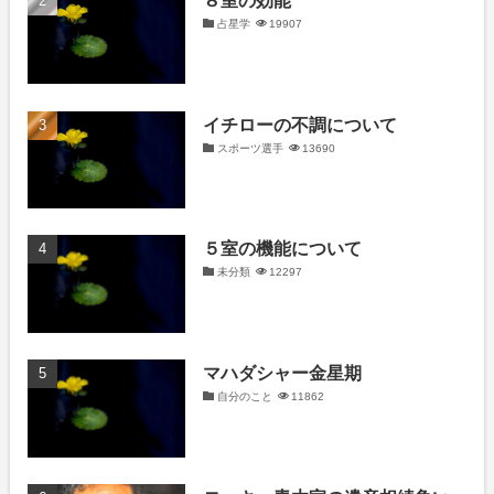
占星学
19907
イチローの不調について
スポーツ選手
13690
５室の機能について
未分類
12297
マハダシャー金星期
自分のこと
11862