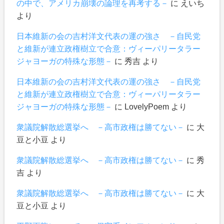
の中で、アメリカ崩壊の論理を再考する－
に
えいち
より
日本維新の会の吉村洋文代表の運の強さ －自民党
と維新が連立政権樹立で合意：ヴィーパリータラー
ジャヨーガの特殊な形態－
に
秀吉
より
日本維新の会の吉村洋文代表の運の強さ －自民党
と維新が連立政権樹立で合意：ヴィーパリータラー
ジャヨーガの特殊な形態－
に
LovelyPoem
より
衆議院解散総選挙へ －高市政権は勝てない－
に
大
豆と小豆
より
衆議院解散総選挙へ －高市政権は勝てない－
に
秀
吉
より
衆議院解散総選挙へ －高市政権は勝てない－
に
大
豆と小豆
より