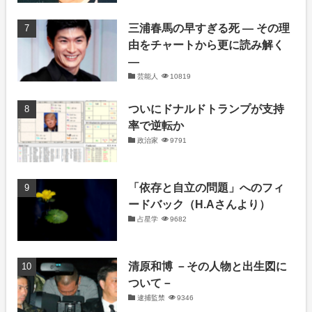
三浦春馬の早すぎる死 ― その理
由をチャートから更に読み解く
―
芸能人
10819
ついにドナルドトランプが支持
率で逆転か
政治家
9791
「依存と自立の問題」へのフィ
ードバック（H.Aさんより）
占星学
9682
清原和博 －その人物と出生図に
ついて－
逮捕監禁
9346