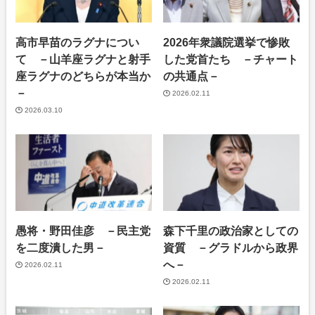
高市早苗のラグナについ
2026年衆議院選挙で惨敗
て －山羊座ラグナと射手
した党首たち －チャート
座ラグナのどちらが本当か
の共通点－
－
2026.02.11
2026.03.10
愚将・野田佳彦 －民主党
森下千里の政治家としての
を二度潰した男－
資質 －グラドルから政界
へ－
2026.02.11
2026.02.11