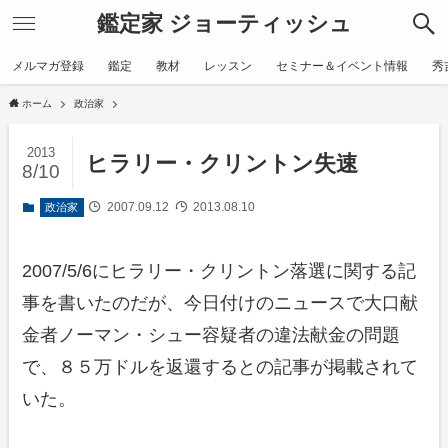
鑑定家 ジョーティッシュ
メルマガ登録
鑑定
教材
レッスン
セミナー＆イベント情報
秀
ホーム
政治家
2013
ヒラリー・クリントン失速
8/10
2007.09.12
2013.08.10
政治家
2007/5/6にヒラリー・クリントン落選に関する記
事を書いたのだが、今日付けのニュースで大口献
金者ノーマン・シュー容疑者の違法献金の問題
で、８５万ドルを返還するとの記事が掲載されて
いた。