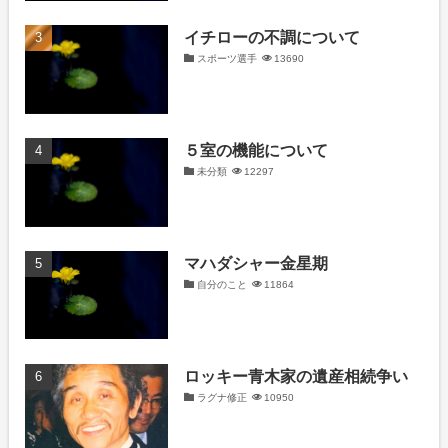
イチローの不調について
スポーツ選手
13690
５室の機能について
未分類
12297
マハダシャー金星期
自分のこと
11864
ロッキー青木家の遺産相続争い
ラグナ修正
10950