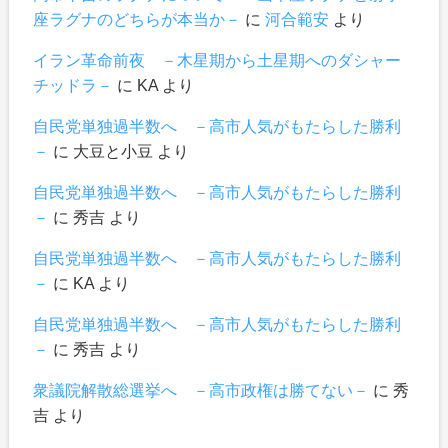
座ラグナのどちらが本当か－
に
河合範安
より
イラン革命前夜 －木星期から土星期へのダシャー
チッドラ－
に
KA
より
自民党単独過半数へ －高市人気がもたらした勝利
－
に
大豆と小豆
より
自民党単独過半数へ －高市人気がもたらした勝利
－
に
秀吉
より
自民党単独過半数へ －高市人気がもたらした勝利
－
に
KA
より
自民党単独過半数へ －高市人気がもたらした勝利
－
に
秀吉
より
衆議院解散総選挙へ －高市政権は勝てない－
に
秀
吉
より