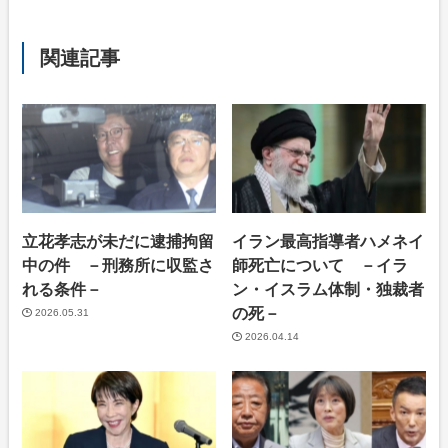
関連記事
立花孝志が未だに逮捕拘留
イラン最高指導者ハメネイ
中の件 －刑務所に収監さ
師死亡について －イラ
れる条件－
ン・イスラム体制・独裁者
の死－
2026.05.31
2026.04.14