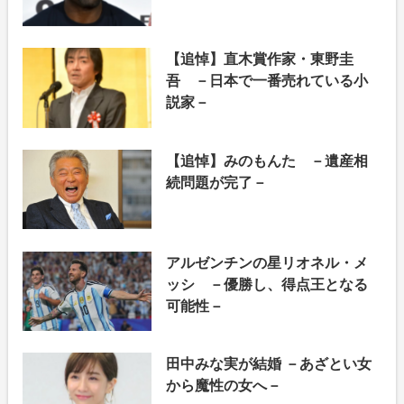
【追悼】直木賞作家・東野圭
吾 －日本で一番売れている小
説家－
【追悼】みのもんた －遺産相
続問題が完了－
アルゼンチンの星リオネル・メ
ッシ －優勝し、得点王となる
可能性－
田中みな実が結婚 －あざとい女
から魔性の女へ－