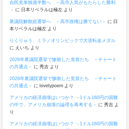
自民党単独過半数へ －高市人気がもたらした勝利
－
に
日本リベラルは極左
より
衆議院解散総選挙へ －高市政権は勝てない－
に
日
本リベラルは極左
より
りくりゅう、ミラノオリンピックで大逆転金メダル
に
えいち
より
2026年衆議院選挙で惨敗した党首たち －チャート
の共通点－
に
秀吉
より
2026年衆議院選挙で惨敗した党首たち －チャート
の共通点－
に
lovelypoem
より
アメリカの経済崩壊はいつか？ －1ドル160円の国難
の中で、アメリカ崩壊の論理を再考する－
に
秀吉
よ
り
アメリカの経済崩壊はいつか？ －1ドル160円の国難