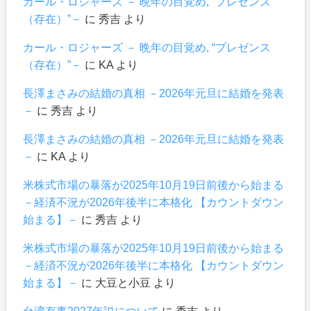
カール・ロジャーズ － 晩年の目覚め, “プレゼンス
（存在）”－
に
秀吉
より
カール・ロジャーズ － 晩年の目覚め, “プレゼンス
（存在）”－
に
KA
より
長澤まさみの結婚の真相 －2026年元旦に結婚を発表
－
に
秀吉
より
長澤まさみの結婚の真相 －2026年元旦に結婚を発表
－
に
KA
より
米株式市場の暴落が2025年10月19日前後から始まる
－経済不況が2026年後半に本格化 【カウントダウン
始まる】－
に
秀吉
より
米株式市場の暴落が2025年10月19日前後から始まる
－経済不況が2026年後半に本格化 【カウントダウン
始まる】－
に
大豆と小豆
より
台湾有事2027年説について
に
秀吉
より