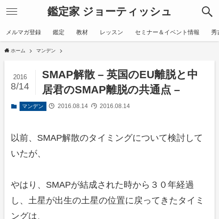
鑑定家 ジョーティッシュ
メルマガ登録
鑑定
教材
レッスン
セミナー＆イベント情報
秀
ホーム
マンデン
SMAP解散 – 英国のEU離脱と中
2016
8/14
居君のSMAP離脱の共通点 –
2016.08.14
2016.08.14
マンデン
以前、SMAP解散のタイミングについて検討して
いたが、
やはり、SMAPが結成された時から３０年経過
し、土星が出生の土星の位置に戻ってきたタイミ
ングは、