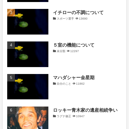
イチローの不調について
スポーツ選手
13690
５室の機能について
未分類
12297
マハダシャー金星期
自分のこと
11862
ロッキー青木家の遺産相続争い
ラグナ修正
10947