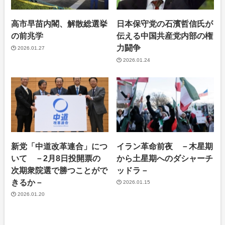
高市早苗内閣、解散総選挙
日本保守党の石濱哲信氏が
の前兆学
伝える中国共産党内部の権
力闘争
2026.01.27
2026.01.24
新党「中道改革連合」につ
イラン革命前夜 －木星期
いて －2月8日投開票の
から土星期へのダシャーチ
次期衆院選で勝つことがで
ッドラ－
きるか－
2026.01.15
2026.01.20