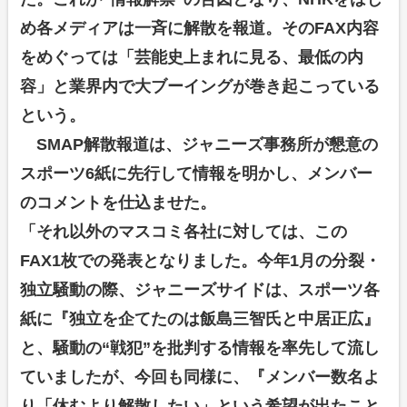
め各メディアは一斉に解散を報道。そのFAX内容
をめぐっては「芸能史上まれに見る、最低の内
容」と業界内で大ブーイングが巻き起こっている
という。
SMAP解散報道は、ジャニーズ事務所が懇意の
スポーツ6紙に先行して情報を明かし、メンバー
のコメントを仕込ませた。
「それ以外のマスコミ各社に対しては、この
FAX1枚での発表となりました。今年1月の分裂・
独立騒動の際、ジャニーズサイドは、スポーツ各
紙に『独立を企てたのは飯島三智氏と中居正広』
と、騒動の“戦犯”を批判する情報を率先して流し
ていましたが、今回も同様に、『メンバー数名よ
り「休むより解散したい」という希望が出たこと