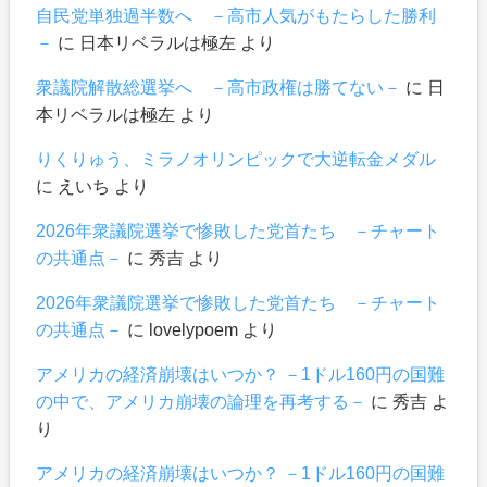
自民党単独過半数へ －高市人気がもたらした勝利
－
に
日本リベラルは極左
より
衆議院解散総選挙へ －高市政権は勝てない－
に
日
本リベラルは極左
より
りくりゅう、ミラノオリンピックで大逆転金メダル
に
えいち
より
2026年衆議院選挙で惨敗した党首たち －チャート
の共通点－
に
秀吉
より
2026年衆議院選挙で惨敗した党首たち －チャート
の共通点－
に
lovelypoem
より
アメリカの経済崩壊はいつか？ －1ドル160円の国難
の中で、アメリカ崩壊の論理を再考する－
に
秀吉
よ
り
アメリカの経済崩壊はいつか？ －1ドル160円の国難