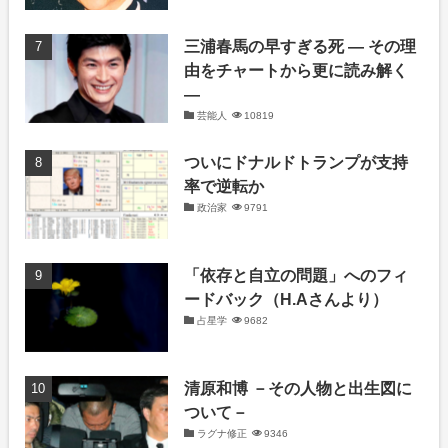
三浦春馬の早すぎる死 ― その理
由をチャートから更に読み解く
―
芸能人
10819
ついにドナルドトランプが支持
率で逆転か
政治家
9791
「依存と自立の問題」へのフィ
ードバック（H.Aさんより）
占星学
9682
清原和博 －その人物と出生図に
ついて－
ラグナ修正
9346