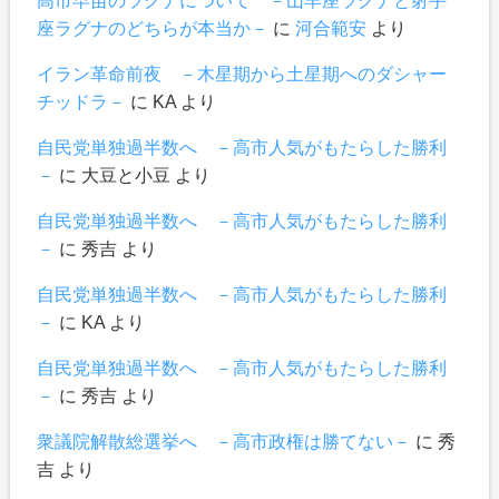
座ラグナのどちらが本当か－
に
河合範安
より
イラン革命前夜 －木星期から土星期へのダシャー
チッドラ－
に
KA
より
自民党単独過半数へ －高市人気がもたらした勝利
－
に
大豆と小豆
より
自民党単独過半数へ －高市人気がもたらした勝利
－
に
秀吉
より
自民党単独過半数へ －高市人気がもたらした勝利
－
に
KA
より
自民党単独過半数へ －高市人気がもたらした勝利
－
に
秀吉
より
衆議院解散総選挙へ －高市政権は勝てない－
に
秀
吉
より