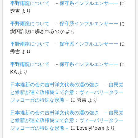
平野雨龍について －保守系インフルエンサーー
に
秀吉
より
平野雨龍について －保守系インフルエンサーー
に
愛国詐欺に騙されるのか
より
平野雨龍について －保守系インフルエンサーー
に
秀吉
より
平野雨龍について －保守系インフルエンサーー
に
KA
より
日本維新の会の吉村洋文代表の運の強さ －自民党
と維新が連立政権樹立で合意：ヴィーパリータラー
ジャヨーガの特殊な形態－
に
秀吉
より
日本維新の会の吉村洋文代表の運の強さ －自民党
と維新が連立政権樹立で合意：ヴィーパリータラー
ジャヨーガの特殊な形態－
に
LovelyPoem
より