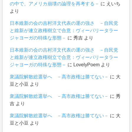
の中で、アメリカ崩壊の論理を再考する－
に
えいち
より
日本維新の会の吉村洋文代表の運の強さ －自民党
と維新が連立政権樹立で合意：ヴィーパリータラー
ジャヨーガの特殊な形態－
に
秀吉
より
日本維新の会の吉村洋文代表の運の強さ －自民党
と維新が連立政権樹立で合意：ヴィーパリータラー
ジャヨーガの特殊な形態－
に
LovelyPoem
より
衆議院解散総選挙へ －高市政権は勝てない－
に
大
豆と小豆
より
衆議院解散総選挙へ －高市政権は勝てない－
に
秀
吉
より
衆議院解散総選挙へ －高市政権は勝てない－
に
大
豆と小豆
より