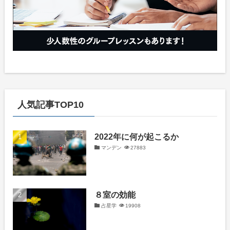
人気記事TOP10
2022年に何が起こるか
マンデン
27883
８室の効能
占星学
19908