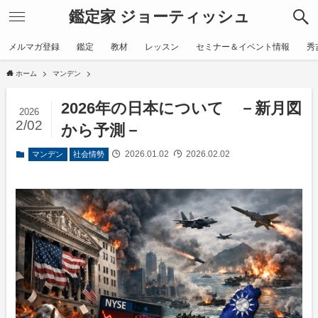
鑑定家 ジョーティッシュ
メルマガ登録
鑑定
教材
レッスン
セミナー＆イベント情報
秀
ホーム
マンデン
2026年の日本について －新月図
2026
2/02
から予測－
2026.01.02
2026.02.02
マンデン
社会情勢