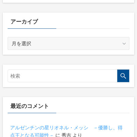
ゴ
リ
ー
アーカイブ
ア
ー
カ
イ
ブ
最近のコメント
アルゼンチンの星リオネル・メッシ －優勝し、得
点王となる可能性－
に
秀吉
より