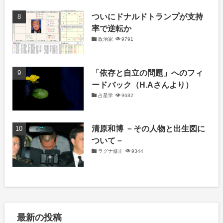
ついにドナルドトランプが支持
率で逆転か
政治家
9791
「依存と自立の問題」へのフィ
ードバック（H.Aさんより）
占星学
9682
清原和博 －その人物と出生図に
ついて－
ラグナ修正
9344
最新の投稿