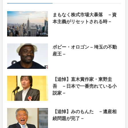
まもなく株式市場大暴落 －資
本主義がリセットされる時－
ボビー・オロゴン – 埼玉の不動
産王 –
【追悼】直木賞作家・東野圭
吾 －日本で一番売れている小
説家－
【追悼】みのもんた －遺産相
続問題が完了－