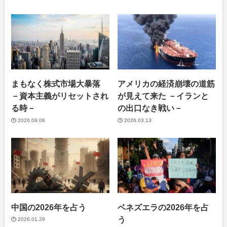
まもなく株式市場大暴落
アメリカの経済崩壊の道筋
－資本主義がリセットされ
が見えて来た －イランと
る時－
の出口なき戦い－
2026.08.06
2026.03.13
中国の2026年を占う
ベネズエラの2026年を占
う
2026.01.29