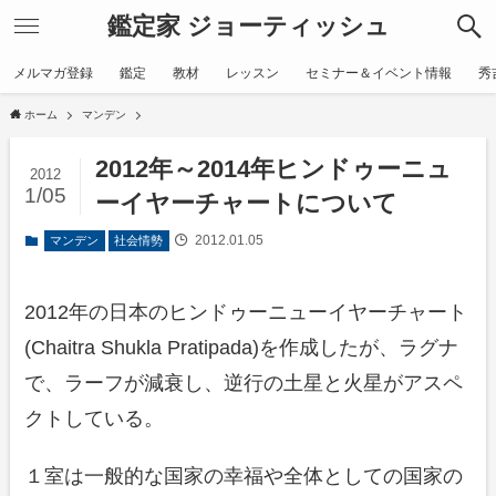
鑑定家 ジョーティッシュ
メルマガ登録
鑑定
教材
レッスン
セミナー＆イベント情報
秀
ホーム
マンデン
2012年～2014年ヒンドゥーニュ
2012
1/05
ーイヤーチャートについて
2012.01.05
マンデン
社会情勢
2012年の日本のヒンドゥーニューイヤーチャート
(Chaitra Shukla Pratipada)を作成したが、ラグナ
で、ラーフが減衰し、逆行の土星と火星がアスペ
クトしている。
１室は一般的な国家の幸福や全体としての国家の