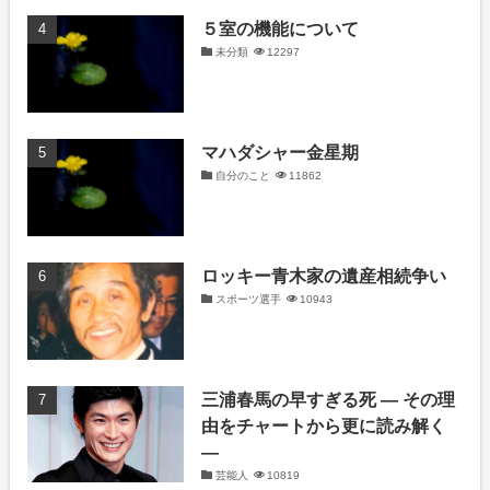
５室の機能について
未分類
12297
マハダシャー金星期
自分のこと
11862
ロッキー青木家の遺産相続争い
スポーツ選手
10943
三浦春馬の早すぎる死 ― その理
由をチャートから更に読み解く
―
芸能人
10819