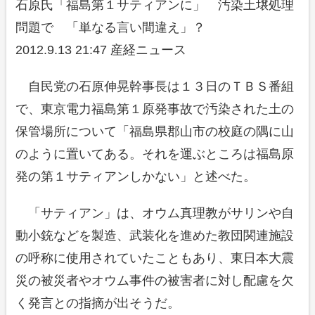
石原氏「福島第１サティアンに」 汚染土壌処理
問題で 「単なる言い間違え」？
2012.9.13 21:47 産経ニュース
自民党の石原伸晃幹事長は１３日のＴＢＳ番組
で、東京電力福島第１原発事故で汚染された土の
保管場所について「福島県郡山市の校庭の隅に山
のように置いてある。それを運ぶところは福島原
発の第１サティアンしかない」と述べた。
「サティアン」は、オウム真理教がサリンや自
動小銃などを製造、武装化を進めた教団関連施設
の呼称に使用されていたこともあり、東日本大震
災の被災者やオウム事件の被害者に対し配慮を欠
く発言との指摘が出そうだ。