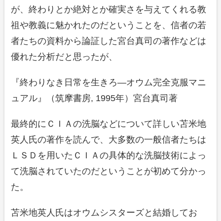
が、終わりとか絶対とか確実さを与えてくれる教
祖や教義に魅かれたのだということを、信者の若
者たちの資料から論証した宮台真司の著作などは
優れた分析だと思ったが、
『終わりなき日常を生きろ―オウム完全克服マニ
ュアル』（筑摩書房, 1995年）宮台真司著
最終的にＣＩＡの洗脳などについて詳しい苫米地
英人氏の著作を読んで、大多数の一般信者たちは
ＬＳＤを用いたＣＩＡの具体的な洗脳技術によっ
て洗脳されていたのだということが初めて分かっ
た。
苫米地英人氏はオウムシスターズと結婚してお