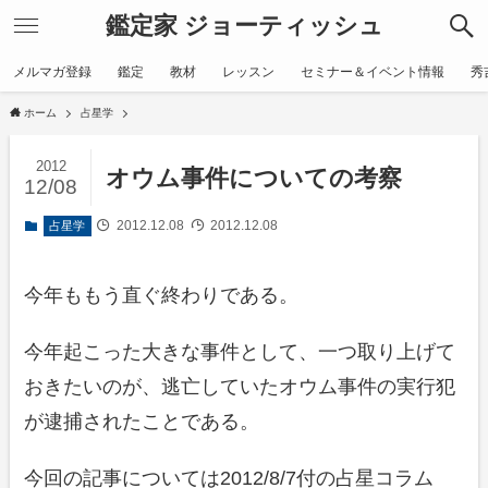
鑑定家 ジョーティッシュ
メルマガ登録
鑑定
教材
レッスン
セミナー＆イベント情報
秀
ホーム
占星学
2012
オウム事件についての考察
12/08
2012.12.08
2012.12.08
占星学
今年ももう直ぐ終わりである。
今年起こった大きな事件として、一つ取り上げて
おきたいのが、逃亡していたオウム事件の実行犯
が逮捕されたことである。
今回の記事については2012/8/7付の占星コラム