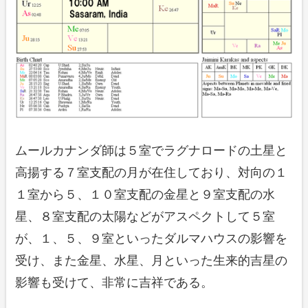
ムールカナンダ師は５室でラグナロードの土星と
高揚する７室支配の月が在住しており、対向の１
１室から５、１０室支配の金星と９室支配の水
星、８室支配の太陽などがアスペクトして５室
が、１、５、９室といったダルマハウスの影響を
受け、また金星、水星、月といった生来的吉星の
影響も受けて、非常に吉祥である。