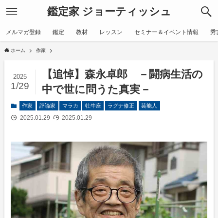
鑑定家 ジョーティッシュ
メルマガ登録
鑑定
教材
レッスン
セミナー＆イベント情報
秀
ホーム
作家
【追悼】森永卓郎 －闘病生活の
2025
1/29
中で世に問うた真実－
作家
評論家
マラカ
牡牛座
ラグナ修正
芸能人
2025.01.29
2025.01.29