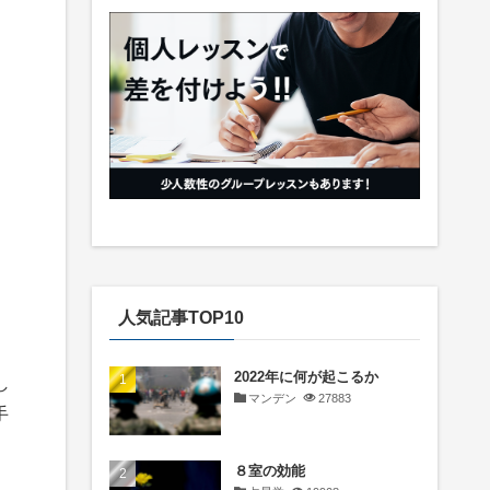
人気記事TOP10
2022年に何が起こるか
し
マンデン
27883
手
８室の効能