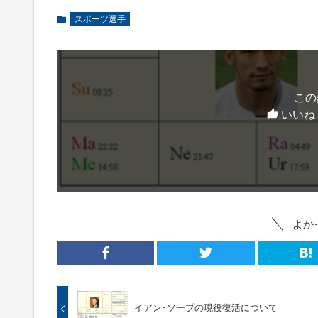
スポーツ選手
この
いいね
よか
イアン･ソープの現役復活について