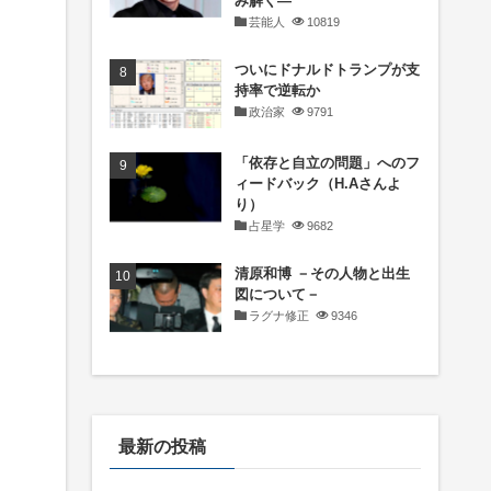
み解く―
芸能人
10819
ついにドナルドトランプが支
持率で逆転か
政治家
9791
「依存と自立の問題」へのフ
ィードバック（H.Aさんよ
り）
占星学
9682
清原和博 －その人物と出生
図について－
ラグナ修正
9346
最新の投稿