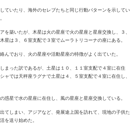
していたり、海外のセレブたちと同じ行動パターンを示してい
。
アを築いたが、木星は火の星座で火の星座と星座交換し、３、
木星は３、６室支配で３室でムーラトリコーナの座にある。
絡んでおり、火の星座や活動星座の特徴がよく出ていた。
しまった訳であるが、土星は１０、１１室支配で４室に在住
シャでは天秤座ラグナで土星は４、５室支配で４室に在住し、
の惑星で水の星座に在住し、風の星座と星座交換している。
出てしまい、アジアなど、発展途上国を訪れて、現地の子供た
活を送り始めた。