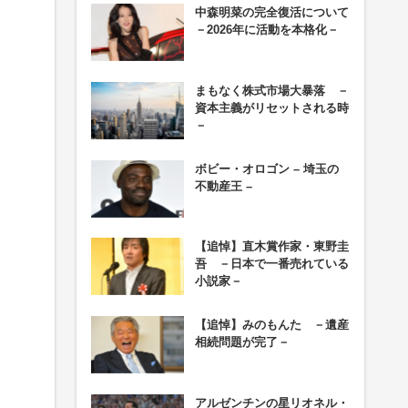
中森明菜の完全復活について
－2026年に活動を本格化－
まもなく株式市場大暴落 －
資本主義がリセットされる時
－
ボビー・オロゴン – 埼玉の
不動産王 –
【追悼】直木賞作家・東野圭
吾 －日本で一番売れている
小説家－
【追悼】みのもんた －遺産
相続問題が完了－
アルゼンチンの星リオネル・