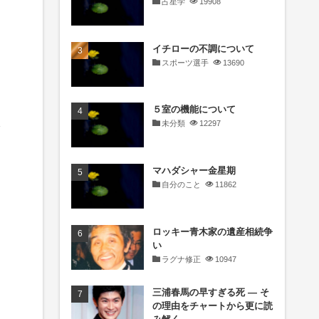
占星学
19908
イチローの不調について
スポーツ選手
13690
５室の機能について
未分類
12297
マハダシャー金星期
自分のこと
11862
ロッキー青木家の遺産相続争
い
ラグナ修正
10947
三浦春馬の早すぎる死 ― そ
の理由をチャートから更に読