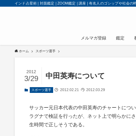
インド占星術 | 対面鑑定 | ZOOM鑑定 | 講座 | 有名人のゴシップや社
メルマガ登録
鑑定
ホーム
スポーツ選手
2012
中田英寿について
3/29
2012.02.21
2012.03.29
スポーツ選手
サッカー元日本代表の中田英寿のチャートについ
ラグナで検証を行ったが、ネット上で明らかにされ
生時間で正しそうである。