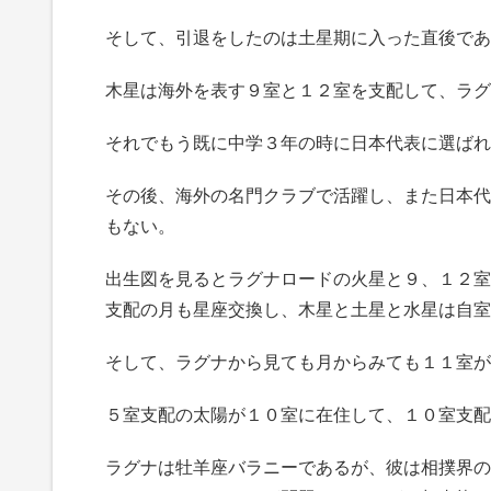
そして、引退をしたのは土星期に入った直後であ
木星は海外を表す９室と１２室を支配して、ラグ
それでもう既に中学３年の時に日本代表に選ばれ
その後、海外の名門クラブで活躍し、また日本代
もない。
出生図を見るとラグナロードの火星と９、１２室
支配の月も星座交換し、木星と土星と水星は自室
そして、ラグナから見ても月からみても１１室が
５室支配の太陽が１０室に在住して、１０室支配
ラグナは牡羊座バラニーであるが、彼は相撲界の