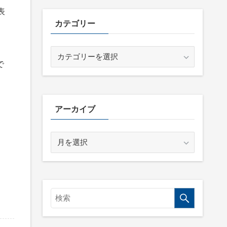
表
カテゴリー
カ
テ
で
ゴ
リ
ー
アーカイブ
ア
ー
カ
イ
ブ