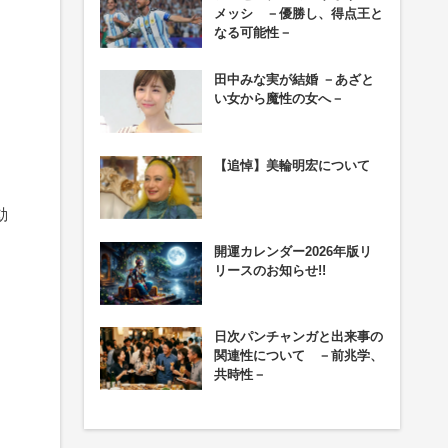
メッシ －優勝し、得点王と
なる可能性－
田中みな実が結婚 －あざと
い女から魔性の女へ－
【追悼】美輪明宏について
動
開運カレンダー2026年版リ
リースのお知らせ!!
日次パンチャンガと出来事の
関連性について －前兆学、
共時性－