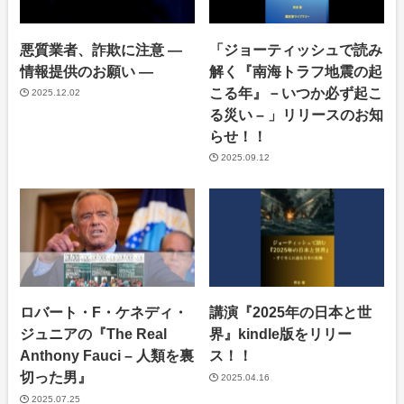
悪質業者、詐欺に注意 ―
「ジョーティッシュで読み
情報提供のお願い ―
解く『南海トラフ地震の起
こる年』－いつか必ず起こ
2025.12.02
る災い – 」リリースのお知
らせ！！
2025.09.12
ロバート・F・ケネディ・
講演『2025年の日本と世
ジュニアの『The Real
界』kindle版をリリー
Anthony Fauci – 人類を裏
ス！！
切った男』
2025.04.16
2025.07.25