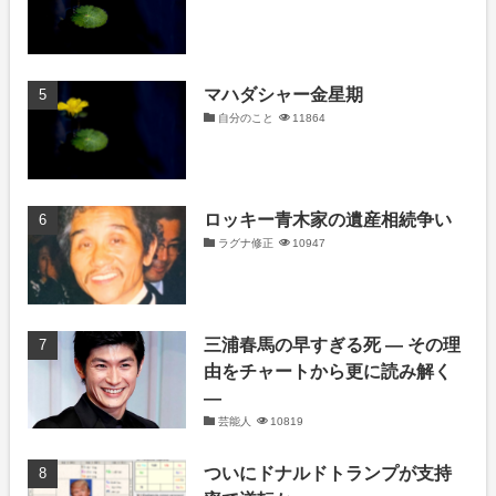
マハダシャー金星期
自分のこと
11864
ロッキー青木家の遺産相続争い
ラグナ修正
10947
三浦春馬の早すぎる死 ― その理
由をチャートから更に読み解く
―
芸能人
10819
ついにドナルドトランプが支持