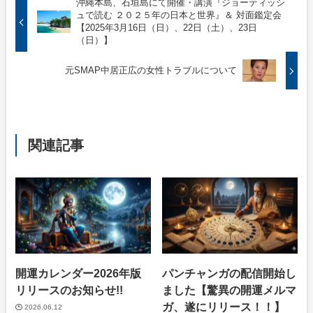
沖縄本島、石垣島にて開催・講演『ジョーティッシ
ュで読む ２０２５年の日本と世界』＆ 対面鑑定会
【2025年3月16日（日）、22日（土）、23日
（日）】
元SMAP中居正広の女性トラブルについて
関連記事
開運カレンダー2026年版
パンチャンガの配信開始し
リリースのお知らせ!!
ました【驚異の開運メルマ
ガ、遂にリリース！！】
2026.06.12