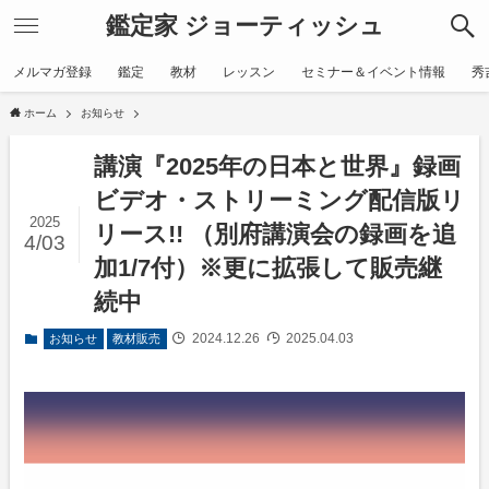
鑑定家 ジョーティッシュ
メルマガ登録
鑑定
教材
レッスン
セミナー＆イベント情報
秀
ホーム
お知らせ
講演『2025年の日本と世界』録画
ビデオ・ストリーミング配信版リ
2025
リース!! （別府講演会の録画を追
4/03
加1/7付）※更に拡張して販売継
続中
2024.12.26
2025.04.03
お知らせ
教材販売