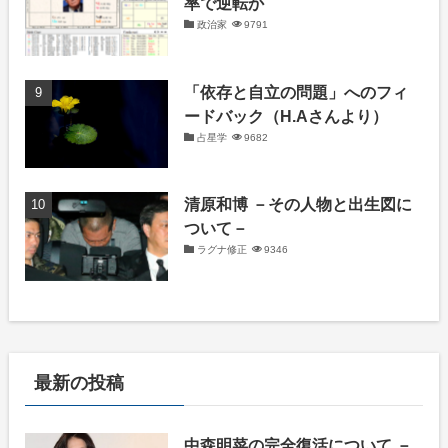
率で逆転か
政治家
9791
「依存と自立の問題」へのフィ
ードバック（H.Aさんより）
占星学
9682
清原和博 －その人物と出生図に
ついて－
ラグナ修正
9346
最新の投稿
中森明菜の完全復活について －