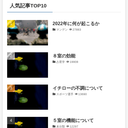
人気記事TOP10
2022年に何が起こるか
マンデン
27883
８室の効能
占星学
19908
イチローの不調について
スポーツ選手
13690
５室の機能について
未分類
12297