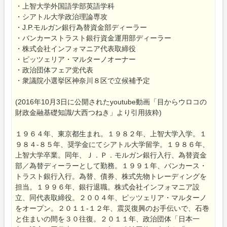
・上智大学外国語学部英語学科
・シアトル大学政治理論専攻
・J.P.モルガン銀行為替資金部ディーラー
・バンカーストラスト銀行資金運用部ディーラー
・株式会社インフォマニア代表取締役
・ピッツェリア・マルターノオーナー
・政治団体フェア党代表
・衆議院小選挙区神奈川８区で立候補予定
(2016年10月3日に公開されたyoutube動画「目からウロコの
財政金融基礎知識/大西つねき」より引用抜粋)
１９６４年、東京都生まれ。１９８２年、上智大学入学。１
９８４‐８５年、奨学金にてシアトル大学留学。１９８６年、
上智大学卒業。同年、Ｊ．Ｐ．モルガン銀行入行、為替資金
部／為替ディーラーとして勤務。１９９１年、バンカース・
トラスト銀行入行。為替、債券、株式先物トレーディングを
担当。１９９６年、銀行退職。株式会社インフォマニア設
立、同代表取締役。２００４年、ピッツェリア・マルターノ
をオープン。２０１１‐１２年、震災復興のお手伝いで、石巻
と住まいの間を３０往復。２０１１年、政治団体「日本一