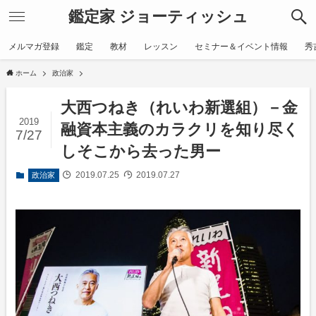
鑑定家 ジョーティッシュ
メルマガ登録
鑑定
教材
レッスン
セミナー＆イベント情報
秀
ホーム
政治家
大西つねき（れいわ新選組）－金
2019
融資本主義のカラクリを知り尽く
7/27
しそこから去った男ー
2019.07.25
2019.07.27
政治家