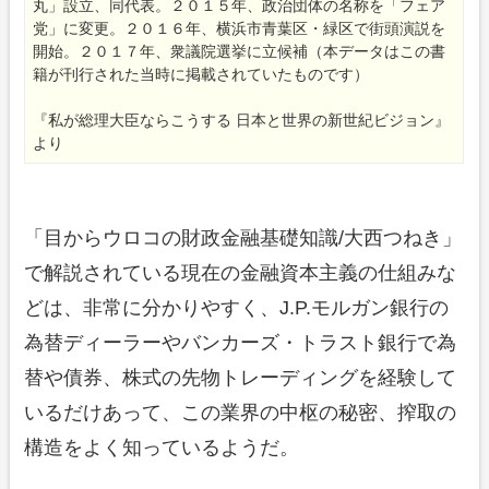
丸」設立、同代表。２０１５年、政治団体の名称を「フェア
党」に変更。２０１６年、横浜市青葉区・緑区で街頭演説を
開始。２０１７年、衆議院選挙に立候補（本データはこの書
籍が刊行された当時に掲載されていたものです）
『私が総理大臣ならこうする 日本と世界の新世紀ビジョン』
より
「目からウロコの財政金融基礎知識/大西つねき」
で解説されている現在の金融資本主義の仕組みな
どは、非常に分かりやすく、J.P.モルガン銀行の
為替ディーラーやバンカーズ・トラスト銀行で為
替や債券、株式の先物トレーディングを経験して
いるだけあって、この業界の中枢の秘密、搾取の
構造をよく知っているようだ。