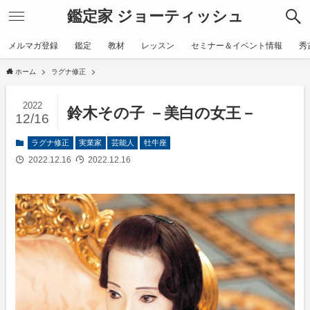
鑑定家 ジョーティッシュ
メルマガ登録
鑑定
教材
レッスン
セミナー＆イベント情報
秀
ホーム
ラグナ修正
2022
鈴木その子 －美白の女王－
12/16
ラグナ修正
実業家
芸能人
牡牛座
2022.12.16
2022.12.16