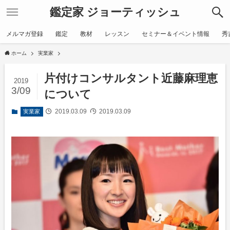
鑑定家 ジョーティッシュ
メルマガ登録
鑑定
教材
レッスン
セミナー＆イベント情報
秀
ホーム
実業家
片付けコンサルタント近藤麻理恵
2019
3/09
について
2019.03.09
2019.03.09
実業家