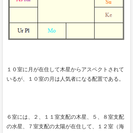
１０室に月が在住して木星からアスペクトされて
いるが、１０室の月は人気者になる配置である。
６室には、２、１１室支配の木星、５、８室支配
の水星、７室支配の太陽が在住して、１２室（海