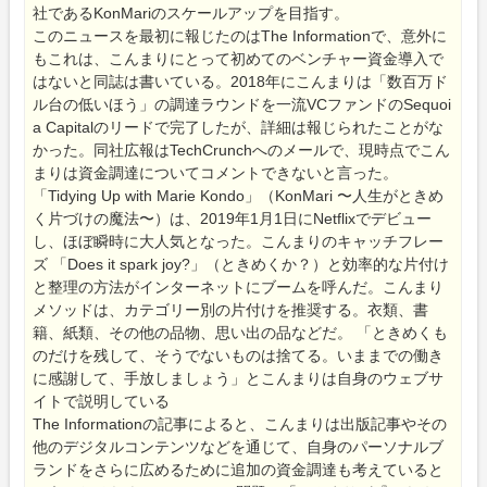
社であるKonMariのスケールアップを目指す。
このニュースを最初に報じたのはThe Informationで、意外に
もこれは、こんまりにとって初めてのベンチャー資金導入で
はないと同誌は書いている。2018年にこんまりは「数百万ド
ル台の低いほう」の調達ラウンドを一流VCファンドのSequoi
a Capitalのリードで完了したが、詳細は報じられたことがな
かった。同社広報はTechCrunchへのメールで、現時点でこん
まりは資金調達についてコメントできないと言った。
「Tidying Up with Marie Kondo」（KonMari 〜人生がときめ
く片づけの魔法〜）は、2019年1月1日にNetflixでデビュー
し、ほぼ瞬時に大人気となった。こんまりのキャッチフレー
ズ 「Does it spark joy?」（ときめくか？）と効率的な片付け
と整理の方法がインターネットにブームを呼んだ。こんまり
メソッドは、カテゴリー別の片付けを推奨する。衣類、書
籍、紙類、その他の品物、思い出の品などだ。 「ときめくも
のだけを残して、そうでないものは捨てる。いままでの働き
に感謝して、手放しましょう」とこんまりは自身のウェブサ
イトで説明している
The Informationの記事によると、こんまりは出版記事やその
他のデジタルコンテンツなどを通じて、自身のパーソナルブ
ランドをさらに広めるために追加の資金調達も考えていると