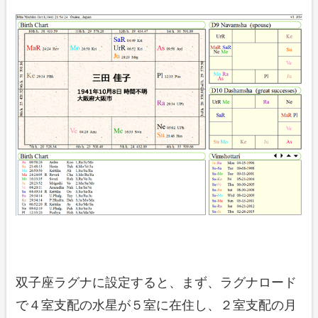
双子座ラグナに設定すると、まず、ラグナロード
で４室支配の水星が５室に在住し、２室支配の月