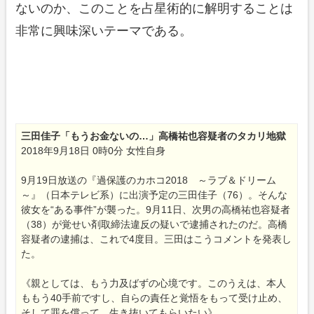
ないのか、このことを占星術的に解明することは
非常に興味深いテーマである。
三田佳子「もうお金ないの…」高橋祐也容疑者のタカリ地獄
2018年9月18日 0時0分 女性自身
9月19日放送の『過保護のカホコ2018 ～ラブ＆ドリーム
～』（日本テレビ系）に出演予定の三田佳子（76）。そんな
彼女を“ある事件”が襲った。9月11日、次男の高橋祐也容疑者
（38）が覚せい剤取締法違反の疑いで逮捕されたのだ。高橋
容疑者の逮捕は、これで4度目。三田はこうコメントを発表し
た。
《親としては、もう力及ばずの心境です。このうえは、本人
ももう40手前ですし、自らの責任と覚悟をもって受け止め、
そして罪を償って、生き抜いてもらいたい》