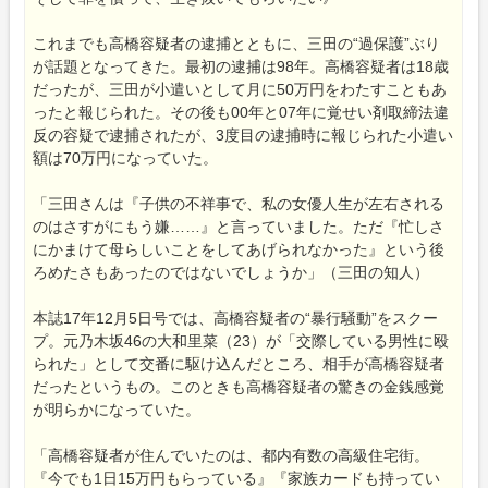
これまでも高橋容疑者の逮捕とともに、三田の“過保護”ぶり
が話題となってきた。最初の逮捕は98年。高橋容疑者は18歳
だったが、三田が小遣いとして月に50万円をわたすこともあ
ったと報じられた。その後も00年と07年に覚せい剤取締法違
反の容疑で逮捕されたが、3度目の逮捕時に報じられた小遣い
額は70万円になっていた。
「三田さんは『子供の不祥事で、私の女優人生が左右される
のはさすがにもう嫌……』と言っていました。ただ『忙しさ
にかまけて母らしいことをしてあげられなかった』という後
ろめたさもあったのではないでしょうか」（三田の知人）
本誌17年12月5日号では、高橋容疑者の“暴行騒動”をスクー
プ。元乃木坂46の大和里菜（23）が「交際している男性に殴
られた」として交番に駆け込んだところ、相手が高橋容疑者
だったというもの。このときも高橋容疑者の驚きの金銭感覚
が明らかになっていた。
「高橋容疑者が住んでいたのは、都内有数の高級住宅街。
『今でも1日15万円もらっている』『家族カードも持ってい