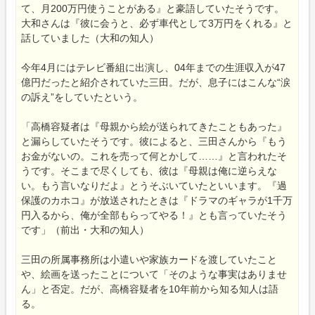
て、月200万円使うことがある』と豪語していたそうです。
大和さんは『彼に会うと、必ず車代として3万円をくれる』と
話していました（大和の知人）
今年4月にはテレビ番組に出演し、04年までの生涯収入が47
億円だったと紹介されていた三田。だが、息子にはこんな“涙
の訴え”をしていたという。
「高橋容疑者は『母親から絵が送られてきたこともあった』
と漏らしていたそうです。彼によると、三田さんから『もう
お金がないの。これを売って何とかして……』と言われたそ
うです。そこまで尽くしても、彼は『母親は俺に逆らえな
い。もう言いなりだよ』とうそぶいていたといいます。『過
保護のカホコ』が放送されたときは『ドラマのギャラが1千万
円入るから、俺が全部もらってやる！』とも言っていたそう
です」（前出・大和の知人）
三田の所属事務所は小遣いや家族カードを渡していたこと
や、絵画を送ったことについて「そのような事実はありませ
ん」と否定。だが、高橋容疑者を10年前から知る知人は語
る。