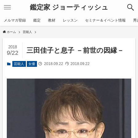
鑑定家 ジョーティッシュ
メルマガ登録
鑑定
教材
レッスン
セミナー＆イベント情報
秀
ホーム
芸能人
2018
三田佳子と息子 －前世の因縁－
9/22
2018.09.22
2018.09.22
芸能人
女優