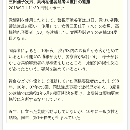
三田佳子次男、高橋祐也容疑者４度目の逮捕
2018/9/11 11:39 日刊スポーツ
覚醒剤を使用したとして、警視庁渋谷署は11日、覚せい剤取
締法違反の疑い（使用）で、女優三田佳子（76）の次男、高
橋祐也容疑者（38）を逮捕した。覚醒剤関連での逮捕は4度
目となる。
関係者によると、10日夜、渋谷区内の飲食店から客がもめて
いるという趣旨の通報があり、警察官が駆けつけ、様子がお
かしな高橋容疑者の尿検査をしたところ、覚醒剤の陽性反応
があったという。容疑を認めているという。
舞台などで俳優として活動していた高橋容疑者はこれまで98
年、00年、07年の3回、同法違反容疑で逮捕歴がある。3度目
の逮捕では懲役1年6月の実刑判決を受け、出所後は薬物更生
施設に入所するなどしていた。
近年、目立った芸能活動はしていないが、10年に一般女性と
結婚。同年、第1子長男が生まれていた。