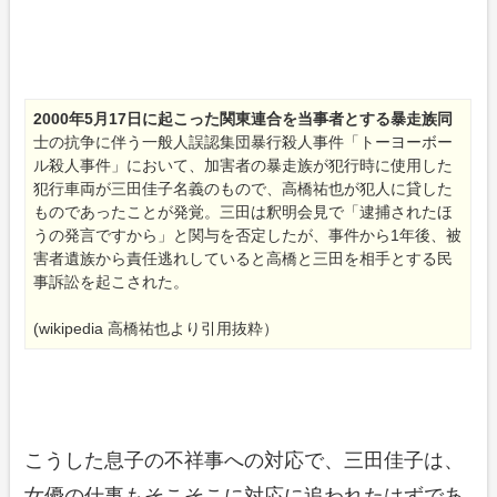
2000年5月17日に起こった関東連合を当事者とする暴走族同
士の抗争に伴う一般人誤認集団暴行殺人事件「トーヨーボー
ル殺人事件」において、加害者の暴走族が犯行時に使用した
犯行車両が三田佳子名義のもので、高橋祐也が犯人に貸した
ものであったことが発覚。三田は釈明会見で「逮捕されたほ
うの発言ですから」と関与を否定したが、事件から1年後、被
害者遺族から責任逃れしていると高橋と三田を相手とする民
事訴訟を起こされた。
(wikipedia 高橋祐也より引用抜粋）
こうした息子の不祥事への対応で、三田佳子は、
女優の仕事もそこそこに対応に追われたはずであ