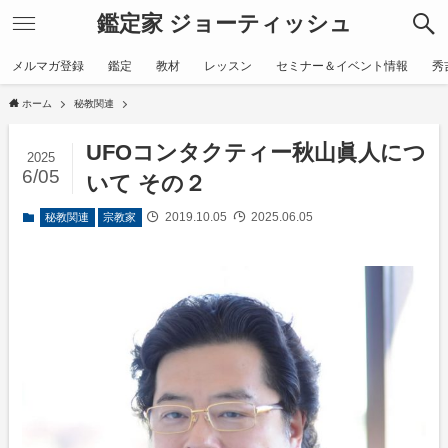
鑑定家 ジョーティッシュ
メルマガ登録
鑑定
教材
レッスン
セミナー＆イベント情報
秀
ホーム
秘教関連
UFOコンタクティー秋山眞人につ
2025
6/05
いて その２
2019.10.05
2025.06.05
秘教関連
宗教家