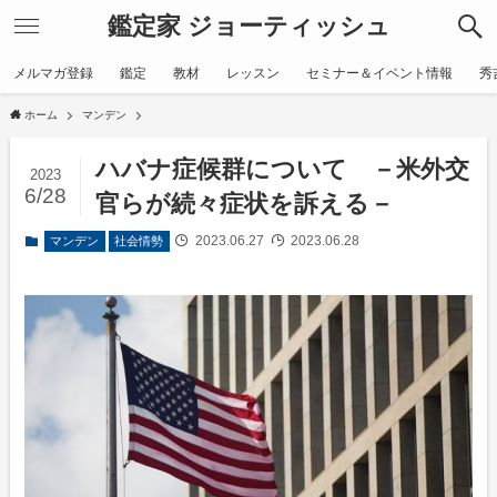
鑑定家 ジョーティッシュ
メルマガ登録
鑑定
教材
レッスン
セミナー＆イベント情報
秀
ホーム
マンデン
ハバナ症候群について －米外交
2023
6/28
官らが続々症状を訴える－
2023.06.27
2023.06.28
マンデン
社会情勢