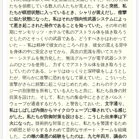
たちを偵察している数人の人たちが見えた。すると
突然、私
たちが瞑想状態に入っているとき、シャリが裳えだし、痙攣
に似た状態になった。私はそれが指向性武器システムによっ
て惹き起こされた発作であることを知っていた。
その年の初
期にサンモリッツ・ホテルで私のアストラル体を抜き取ろう
としたのとそっくりの武器である。どうすべきかはわかって
いた－－’私は精神で彼女のところへ行き、彼女の震える背中
を身体の中に安定させてから、高次の意識を用いてスカラ
ー・システムを無力化した。無法グループが電子武器システ
ムのひとつを使用し、力ずくでアストラル体を抜き取ろうと
していたのである。シャリはゆっくりと深呼吸をしようとし
たが、明らかに攻撃に恐れをなして簑えていた。こういった
攻撃がさらに頻繁に起こりはじめたため、これらのテクノロ
ジーの別形態を所有している人たちと共に、私たち自身の対
抗策を設けた。そして、私たちの集会中にときどきパルス・
ウェープが通過するだろう、と警告しておいた。
文字通り、
私はしばしば内側からマイクロウェープに曝されている感じ
がした。私たちが防御対策を設けると、こうした出来事は下
火になった。
技術的な対策とともに、私たちを警護するため
の瞑想と祈りをするきわめて霊的なサポート・チームを組織
した。
この種の最悪の経験をしたのは、九七年四月、議会の