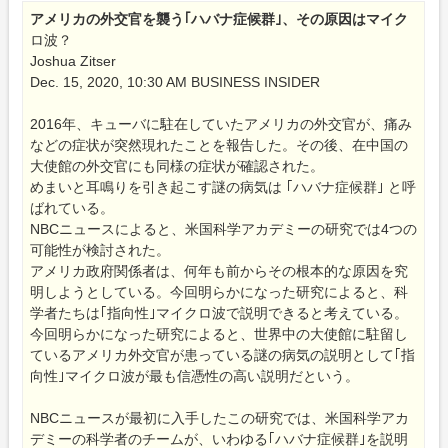
アメリカの外交官を襲う｢ハバナ症候群｣、その原因はマイク
ロ波？
Joshua Zitser
Dec. 15, 2020, 10:30 AM BUSINESS INSIDER
2016年、キューバに駐在していたアメリカの外交官が、痛み
などの症状が突然現れたことを報告した。その後、在中国の
大使館の外交官にも同様の症状が確認された。
めまいと耳鳴りを引き起こす謎の病気は ｢ハバナ症候群｣ と呼
ばれている。
NBCニュースによると、米国科学アカデミーの研究では4つの
可能性が検討された。
アメリカ政府関係者は、何年も前からその根本的な原因を究
明しようとしている。今回明らかになった研究によると、科
学者たちは｢指向性｣マイクロ波で説明できると考えている。
今回明らかになった研究によると、世界中の大使館に駐留し
ているアメリカ外交官が患っている謎の病気の説明として｢指
向性｣マイクロ波が最も信憑性の高い説明だという。
NBCニュースが最初に入手したこの研究では、米国科学アカ
デミーの科学者のチームが、いわゆる｢ハバナ症候群｣を説明