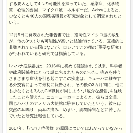
する要因として4つの可能性を探っていた。感染症、化学物
質、心理的要因、マイクロ波エネルギーだ。Axiosによると、
少なくとも40人の国務省職員が研究対象として調査されたと
いう。
12月5日に発表された報告書では、指向性マイクロ波の放射
が、他の3つよりも可能性が高いと結論付けている。直接的に
非難されている国はないが、ロシアでこの種の｢重要な研究｣
が行われていると研究では指摘している。
｢ハバナ症候群｣は、2016年に初めて確認されて以来、科学者
や政府関係者にとって謎に包まれたものだった。痛みを伴う
さまざまな症状を引き起こすこの疾患は、キューバに駐在す
る外交官によって最初に報告され、その後の3カ月間に、他に
も少なくとも3人のCIA職員が同じような｢厄介な感覚｣を経験
したことを訴えた。ニューヨーカーによると、彼らは全員、
同じハバナのアメリカ大使館に駐在していたという。彼らは
突然の耳鳴り、両耳の痛み、めまい、認知障害などに苦しん
でいたと研究は報告している。
2017年、｢ハバナ症候群｣の原因についてはわかっていなかっ