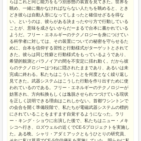
らはこれと同じ能力をもつ別形態の装置を見てきた。世界を
眺め、一緒に働かなければならない人たちを眺めると、とき
どき彼らは自動人形になってしまったと確信せざるを得な
い。というのは、彼らがある決まったやり方で行動している
ことが、意味を成さないからだーまるで台本に書かれている
ようだ。フリー・エネルギーのテクノロジーを身につけてい
る科学者に対しては、その装置についての秘密を守らせるた
めに、台本を信仰する習性と行動様式がターゲットとされて
きた。彼らは同じ性癖と行動様式をもっているようであり、
希望的観測とパラノイアの間を不安定に揺れ動く。だから彼
らのテクノロジーはつねに隠されたままであり、あるいは未
完成に終わる。私たちはこういうことを何度となく繰り返し
見てきた。武器システムはこうした行動を作り出すために使
われているのである。フリー・エネルギーのテクノロジーが
妨害され、方向転換もしくは逸脱させられつづけている現状
を正しく説明できる理由はこれしかない。首都ワシントンで
の会合を開く準備段階で、私たちが電磁武器システムの標的
にされていることをますます自覚するようになった。ラリ
ー・キング・ショウに出演した後で、私たちはニュー・メキ
シコヘ行き、ロズウェルの近くでCE-5プロジェクトを実施し
た。ある晩、シャリ・アダミアックともうひとりの研究員、
それに私は草原でCE-5交信儀礼を実施していた。明らかに私