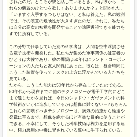
されたのだ。ところが彼と話しているとき、私は彼から「こ
れらの装置のひとつを欲しくありませんか？」と聞かれた。
「いますぐ入手するつもりはない」と私は答えた。私の観測
では、その装置の危険性が大きすぎたのだ。それに、私たち
は自分の高次の知覚を開発することで遠隔透視できる能力を
すでに所有している。
この分野で仕事していた別の科学者は、人間を空中浮揚させ
る電子技術を開発した。私たちが集めた軍事関係の証言者の
ひとりは大佐であり、彼の両親は50年代にランド・コーポレ
ーションの人たちと友人関係にあった。彼らは、昼食時間に
こうした装置を使ってデスクの上方に浮かんでいる人たちを
見ている。
だから、こうした能力は50年代から存在していたのである。
50年代から現在までに他のテクノロジーが電子工学的にどこ
まで達したかを見れば、今日のシャドウ・ガヴァメントの科
学技術がいかに進歩しているかは想像に難くないー?もちろん
これらの驚嘆すべきテクノロジーは、病気の治療から輸送や
発電に至るまで、想像を絶するほど有益な目的に使うことが
できる。不幸にして、そうした科学技術は権力を悪用する連
中、権力悪用の中毒に冒されている連中に牛耳られている。