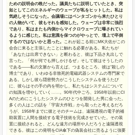
ための説明会の晩だった。議員たちに説明していたとき、突
如としてこのエネルギーのウェープが私をヒットした。私は
気絶しそうになった。会議場にはペンタゴンから来たひとり
の人物がいて、彼もそれを感知した。ウェープは非常に強烈
であり、私はまたも内側からマイクロウェープに曝されてい
るように感じた。私は意識を保つのがやっとで、壇上で卒倒
するのではないかと思った。
これが起こる前にMK大佐がこの
会合に来ると主張したことに触れる必要がある。私たちが
「あなたは出席できない」と断わると、彼は下品さ丸出しで
言った。「何が何でも押しかけるぜ」そして彼はそうしたの
である――私の文脈から言えば。つまるところ、彼は”殺しの
博士”であり、いわゆる非致死的電磁武器システムの専門家で
ある。しかし彼ら隠密勢力がこうしたシステムを使うたび
に、彼らはその手の内を明かし、私たちはシステムについて
の知識を増やしていく……。90年代中ごろ、1958年以前にCI
Aのためにこうしたシステムのひとつを開発した男に会った。
多くの人はこの話を「宇宙大作戦」から取ったと考えるだろ
うが、1958年までに彼とそのチームは、遠隔透視の電子的補
助装置に人間を接続する電子技術を完成させていた。その装
置に接続されると、どんな遠方の場所や人だろうと遠隔透視
できる。彼はこの発明をCIA傘下の偽装会社に売るように強要