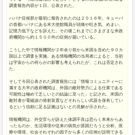
調査報告内容が１日、公表された。
ハバナ症候群が最初に報告されたのは２０１６年。キューバ
の首都ハバナにある米大使館職員が頭痛や吐き気、めまい、
記憶力低下などを訴えた。その後これまでにさまざまな米政
府機関から約１５００件の症例が届いている。
こうした中で情報機関が２年余り前から米国を含めた９０カ
国以上で調査を実施。ある情報機関の当局者によると、当初
は宇宙からの何らかの影響も考えられたが、これは否定され
た。
そして今回公表された調査報告には「情報コミュニティーに
属する大半の政府機関は、外国の敵対勢力による仕業である
可能性は極めて乏しいとの結論に至った」と記され、米国の
敵対者が電磁波の発射装置などそれらしい武器を保有してい
るという信頼に足る証拠はないとの見解が示された。
情報機関は、外交官らが訴えた体調不良は恐らく本来からあ
ったものか、生活環境や従来の病気が原因だろうと分析。医
療や環境、社会それぞれの因子から多くの症例が説明できる