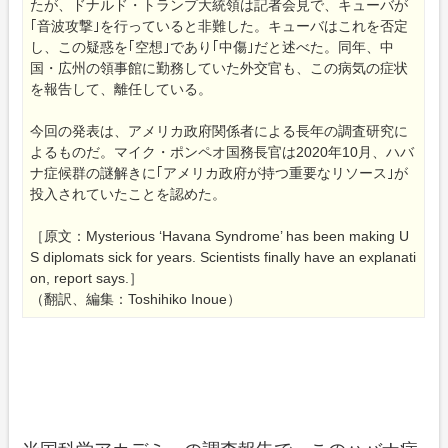
たが、ドナルド・トランプ大統領は記者会見で、キューバが
｢音波攻撃｣を行っていると非難した。キューバはこれを否定
し、この疑惑を｢空想｣であり｢中傷｣だと述べた。同年、中
国・広州の領事館に勤務していた外交官も、この病気の症状
を報告して、離任している。
今回の発表は、アメリカ政府関係者による長年の調査研究に
よるものだ。マイク・ポンペオ国務長官は2020年10月、ハバ
ナ症候群の謎解きに｢アメリカ政府が持つ重要なリソース｣が
投入されていたことを認めた。
［原文：Mysterious ‘Havana Syndrome’ has been making U
S diplomats sick for years. Scientists finally have an explanati
on, report says.］
（翻訳、編集：Toshihiko Inoue）