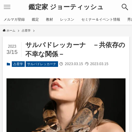
鑑定家 ジョーティッシュ
メルマガ登録
鑑定
教材
レッスン
セミナー＆イベント情報
秀
ホーム
占星学
サルパドレッカーナ －共依存の
2023
3/15
不幸な関係－
2023.03.15
2023.03.15
占星学
サルパドレッカーナ