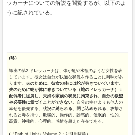
ッカーナについての解説を閲覧するが、以下のよ
うに記されている。
(略）
蠍座の第2 ドレッカーナは、体が亀や水瓶のような女性を表
しています。彼女は自分が快適な状況を作ることに興味があ
ります。
夫のために、彼女の体には蛇が巻きついています。
夫のために蛇が体に巻きついている（蛇のドレッカーナ）：
配偶者に従属し、夫婦や家族の状況に拘束され、自分の欲望
や必要性に気づくことができない。
自分の幸せよりも他人の
幸せを優先する、
状況に縛られる、閉じ込められる
、攻撃さ
れると毒を持つ、欺瞞的、操作的、誘惑的、催眠的、性的、
高貴、神秘的、心理的、感情を超えた存在である。
(『Path of Light』Volume 2より引用抜粋）