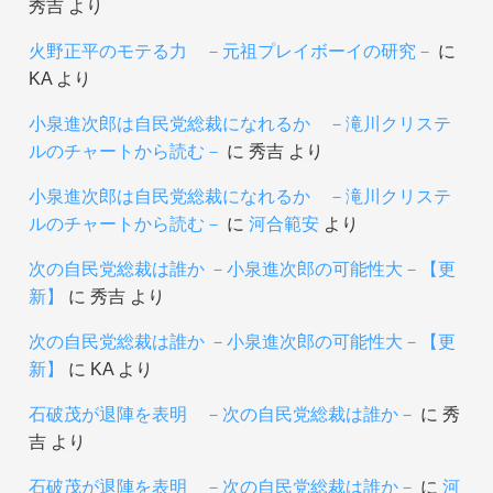
秀吉
より
火野正平のモテる力 －元祖プレイボーイの研究－
に
KA
より
小泉進次郎は自民党総裁になれるか －滝川クリステ
ルのチャートから読む－
に
秀吉
より
小泉進次郎は自民党総裁になれるか －滝川クリステ
ルのチャートから読む－
に
河合範安
より
次の自民党総裁は誰か －小泉進次郎の可能性大－【更
新】
に
秀吉
より
次の自民党総裁は誰か －小泉進次郎の可能性大－【更
新】
に
KA
より
石破茂が退陣を表明 －次の自民党総裁は誰か－
に
秀
吉
より
石破茂が退陣を表明 －次の自民党総裁は誰か－
に
河