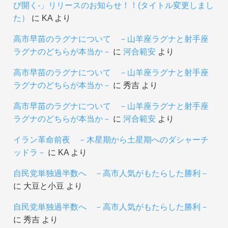
び開く-」リリースのお知らせ！！(タイトル変更しまし
た）
に
KA
より
高市早苗のラグナについて －山羊座ラグナと射手座
ラグナのどちらが本当か－
に
河合範安
より
高市早苗のラグナについて －山羊座ラグナと射手座
ラグナのどちらが本当か－
に
秀吉
より
高市早苗のラグナについて －山羊座ラグナと射手座
ラグナのどちらが本当か－
に
河合範安
より
イラン革命前夜 －木星期から土星期へのダシャーチ
ッドラ－
に
KA
より
自民党単独過半数へ －高市人気がもたらした勝利－
に
大豆と小豆
より
自民党単独過半数へ －高市人気がもたらした勝利－
に
秀吉
より