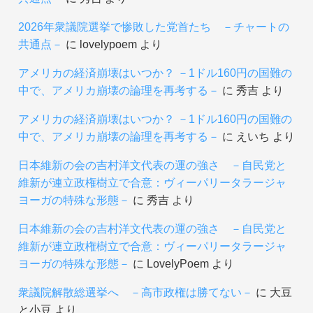
2026年衆議院選挙で惨敗した党首たち －チャートの
共通点－
に
lovelypoem
より
アメリカの経済崩壊はいつか？ －1ドル160円の国難の
中で、アメリカ崩壊の論理を再考する－
に
秀吉
より
アメリカの経済崩壊はいつか？ －1ドル160円の国難の
中で、アメリカ崩壊の論理を再考する－
に
えいち
より
日本維新の会の吉村洋文代表の運の強さ －自民党と
維新が連立政権樹立で合意：ヴィーパリータラージャ
ヨーガの特殊な形態－
に
秀吉
より
日本維新の会の吉村洋文代表の運の強さ －自民党と
維新が連立政権樹立で合意：ヴィーパリータラージャ
ヨーガの特殊な形態－
に
LovelyPoem
より
衆議院解散総選挙へ －高市政権は勝てない－
に
大豆
と小豆
より