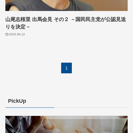
山尾志桜里 出馬会見 その２ －国民民主党が公認見送
りを決定－
2025.06.12
1
PickUp