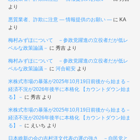
より
悪質業者、詐欺に注意 ― 情報提供のお願い ―
に
KA
より
梅村みずほについて －参政党躍進の立役者だが低レ
ベルな政策論議－
に
秀吉
より
梅村みずほについて －参政党躍進の立役者だが低レ
ベルな政策論議－
に
河合範安
より
米株式市場の暴落が2025年10月19日前後から始まる－
経済不況が2026年後半に本格化 【カウントダウン始ま
る】－
に
秀吉
より
米株式市場の暴落が2025年10月19日前後から始まる－
経済不況が2026年後半に本格化 【カウントダウン始ま
る】－
に
えいち
より
日本維新の会の吉村洋文代表の運の強さ －自民党と