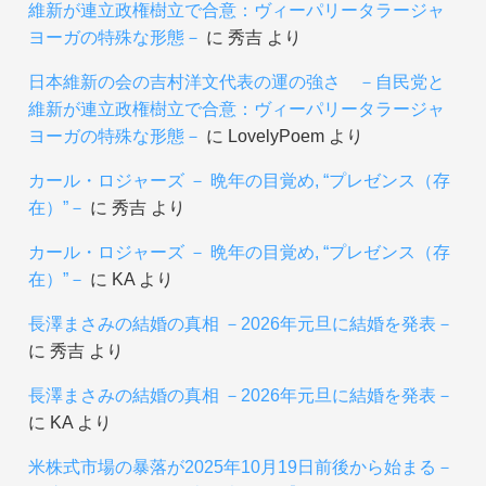
維新が連立政権樹立で合意：ヴィーパリータラージャ
ヨーガの特殊な形態－
に
秀吉
より
日本維新の会の吉村洋文代表の運の強さ －自民党と
維新が連立政権樹立で合意：ヴィーパリータラージャ
ヨーガの特殊な形態－
に
LovelyPoem
より
カール・ロジャーズ － 晩年の目覚め, “プレゼンス（存
在）”－
に
秀吉
より
カール・ロジャーズ － 晩年の目覚め, “プレゼンス（存
在）”－
に
KA
より
長澤まさみの結婚の真相 －2026年元旦に結婚を発表－
に
秀吉
より
長澤まさみの結婚の真相 －2026年元旦に結婚を発表－
に
KA
より
米株式市場の暴落が2025年10月19日前後から始まる－