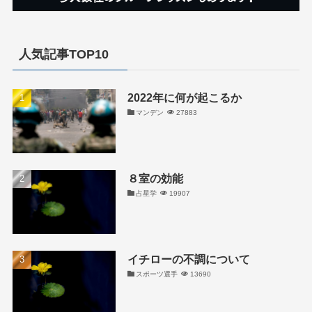
人気記事TOP10
2022年に何が起こるか
マンデン
27883
８室の効能
占星学
19907
イチローの不調について
スポーツ選手
13690