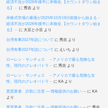
経済不況が2026年後半に本格化 【カウントダウン始ま
る】－
に
秀吉
より
米株式市場の暴落が2025年10月19日前後から始まる－
経済不況が2026年後半に本格化 【カウントダウン始ま
る】－
に
大豆と小豆
より
台湾有事2027年説について
に
秀吉
より
台湾有事2027年説について
に
えいち
より
ローレン・サンチェス －アメリカで最も危険な女
性、現代のクレオパトラ－
に
秀吉
より
ローレン・サンチェス －アメリカで最も危険な女
性、現代のクレオパトラ－
に
KA
より
悪質業者、詐欺に注意 ― 情報提供のお願い ―
に
KA
より
悪質業者、詐欺に注意 ― 情報提供のお願い ―
に
秀吉