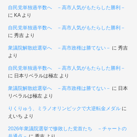
自民党単独過半数へ －高市人気がもたらした勝利－
に
KA
より
自民党単独過半数へ －高市人気がもたらした勝利－
に
秀吉
より
衆議院解散総選挙へ －高市政権は勝てない－
に
秀吉
より
自民党単独過半数へ －高市人気がもたらした勝利－
に
日本リベラルは極左
より
衆議院解散総選挙へ －高市政権は勝てない－
に
日本
リベラルは極左
より
りくりゅう、ミラノオリンピックで大逆転金メダル
に
えいち
より
2026年衆議院選挙で惨敗した党首たち －チャートの
共通点－
に
秀吉
より