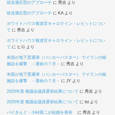
状況適応型のアプローチ
に
秀吉
より
状況適応型のアプローチ
に
KA
より
ホワイトハウス報道官キャロライン・レビットについ
て
に
秀吉
より
ホワイトハウス報道官キャロライン・レビットについ
て
に
ヒロ
より
米国が地下貫通弾（バンカーバスター） でイランの核
施設を爆撃 －運命の７月－
に
秀吉
より
米国が地下貫通弾（バンカーバスター） でイランの核
施設を爆撃 －運命の７月－
に
JY
より
2025年度 都議会議員選挙結果について
に
秀吉
より
2025年度 都議会議員選挙結果について
に
tst
より
バイきんぐ・小峠英二が結婚を発表
に
秀吉
より