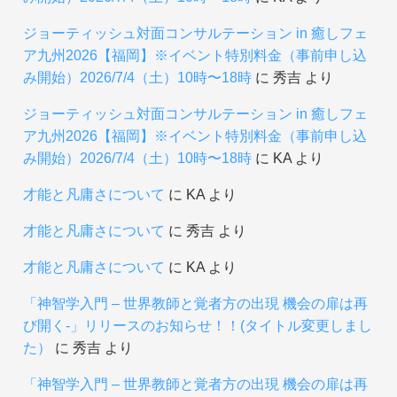
ジョーティッシュ対面コンサルテーション in 癒しフェ
ア九州2026【福岡】※イベント特別料金（事前申し込
み開始）2026/7/4（土）10時〜18時
に
秀吉
より
ジョーティッシュ対面コンサルテーション in 癒しフェ
ア九州2026【福岡】※イベント特別料金（事前申し込
み開始）2026/7/4（土）10時〜18時
に
KA
より
才能と凡庸さについて
に
KA
より
才能と凡庸さについて
に
秀吉
より
才能と凡庸さについて
に
KA
より
「神智学入門 – 世界教師と覚者方の出現 機会の扉は再
び開く-」リリースのお知らせ！！(タイトル変更しまし
た）
に
秀吉
より
「神智学入門 – 世界教師と覚者方の出現 機会の扉は再