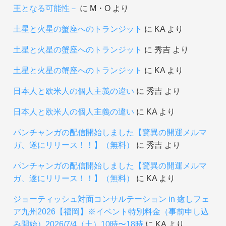
王となる可能性－
に
М・О
より
土星と火星の蟹座へのトランジット
に
KA
より
土星と火星の蟹座へのトランジット
に
秀吉
より
土星と火星の蟹座へのトランジット
に
KA
より
日本人と欧米人の個人主義の違い
に
秀吉
より
日本人と欧米人の個人主義の違い
に
KA
より
パンチャンガの配信開始しました【驚異の開運メルマ
ガ、遂にリリース！！】（無料）
に
秀吉
より
パンチャンガの配信開始しました【驚異の開運メルマ
ガ、遂にリリース！！】（無料）
に
KA
より
ジョーティッシュ対面コンサルテーション in 癒しフェ
ア九州2026【福岡】※イベント特別料金（事前申し込
み開始）2026/7/4（土）10時〜18時
に
KA
より