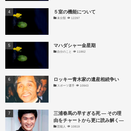
５室の機能について
未分類
12297
マハダシャー金星期
自分のこと
11862
ロッキー青木家の遺産相続争い
スポーツ選手
10943
三浦春馬の早すぎる死 ― その理
由をチャートから更に読み解く―
芸能人
10819