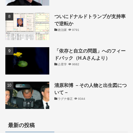
ついにドナルドトランプが支持率
で逆転か
政治家
9791
「依存と自立の問題」へのフィー
ドバック（H.Aさんより）
占星学
9682
清原和博 －その人物と出生図につ
いて－
ラグナ修正
9344
最新の投稿