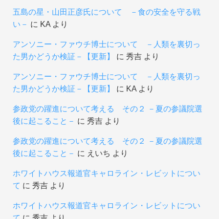
五島の星・山田正彦氏について －食の安全を守る戦
い－
に
KA
より
アンソニー・ファウチ博士について －人類を裏切っ
た男かどうか検証－【更新】
に
秀吉
より
アンソニー・ファウチ博士について －人類を裏切っ
た男かどうか検証－【更新】
に
KA
より
参政党の躍進について考える その２ －夏の参議院選
後に起こること－
に
秀吉
より
参政党の躍進について考える その２ －夏の参議院選
後に起こること－
に
えいち
より
ホワイトハウス報道官キャロライン・レビットについ
て
に
秀吉
より
ホワイトハウス報道官キャロライン・レビットについ
て
に
秀吉
より