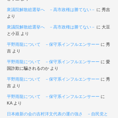
衆議院解散総選挙へ －高市政権は勝てない－
に
秀吉
より
衆議院解散総選挙へ －高市政権は勝てない－
に
大豆
と小豆
より
平野雨龍について －保守系インフルエンサーー
に
秀
吉
より
平野雨龍について －保守系インフルエンサーー
に
愛
国詐欺に騙されるのか
より
平野雨龍について －保守系インフルエンサーー
に
秀
吉
より
平野雨龍について －保守系インフルエンサーー
に
KA
より
日本維新の会の吉村洋文代表の運の強さ －自民党と