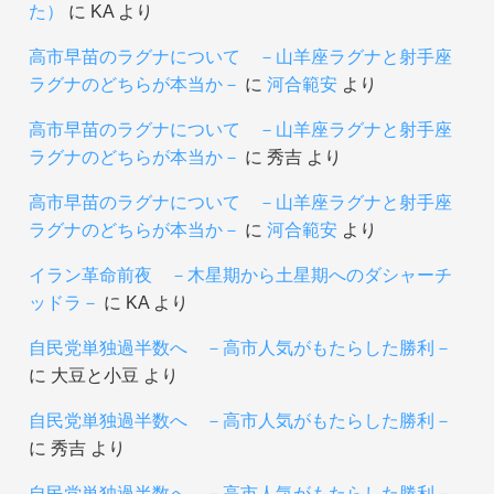
た）
に
KA
より
高市早苗のラグナについて －山羊座ラグナと射手座
ラグナのどちらが本当か－
に
河合範安
より
高市早苗のラグナについて －山羊座ラグナと射手座
ラグナのどちらが本当か－
に
秀吉
より
高市早苗のラグナについて －山羊座ラグナと射手座
ラグナのどちらが本当か－
に
河合範安
より
イラン革命前夜 －木星期から土星期へのダシャーチ
ッドラ－
に
KA
より
自民党単独過半数へ －高市人気がもたらした勝利－
に
大豆と小豆
より
自民党単独過半数へ －高市人気がもたらした勝利－
に
秀吉
より
自民党単独過半数へ －高市人気がもたらした勝利－