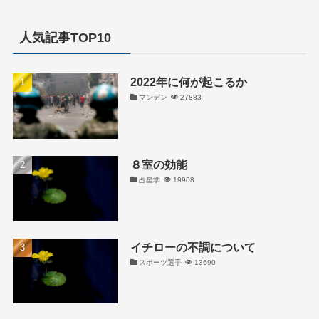
人気記事TOP10
2022年に何が起こるか
マンデン
27883
８室の効能
占星学
19908
イチローの不調について
スポーツ選手
13690