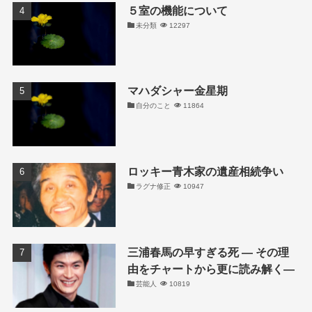
５室の機能について
未分類
12297
マハダシャー金星期
自分のこと
11864
ロッキー青木家の遺産相続争い
ラグナ修正
10947
三浦春馬の早すぎる死 ― その理
由をチャートから更に読み解く―
芸能人
10819