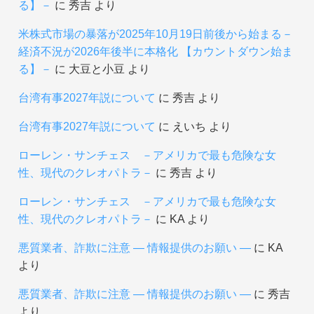
る】－
に
秀吉
より
米株式市場の暴落が2025年10月19日前後から始まる－
経済不況が2026年後半に本格化 【カウントダウン始ま
る】－
に
大豆と小豆
より
台湾有事2027年説について
に
秀吉
より
台湾有事2027年説について
に
えいち
より
ローレン・サンチェス －アメリカで最も危険な女
性、現代のクレオパトラ－
に
秀吉
より
ローレン・サンチェス －アメリカで最も危険な女
性、現代のクレオパトラ－
に
KA
より
悪質業者、詐欺に注意 ― 情報提供のお願い ―
に
KA
より
悪質業者、詐欺に注意 ― 情報提供のお願い ―
に
秀吉
より