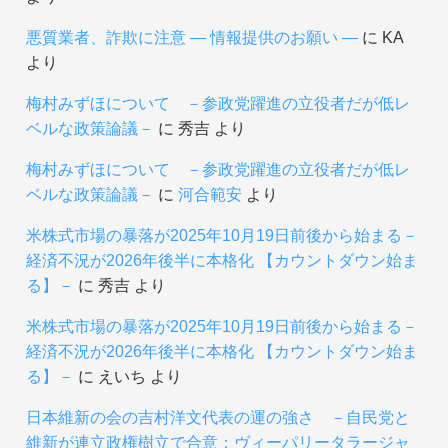
悪質業者、詐欺に注意 ― 情報提供のお願い ―
に
KA
より
梅村みずほについて －参政党躍進の立役者だが低レ
ベルな政策論議－
に
秀吉
より
梅村みずほについて －参政党躍進の立役者だが低レ
ベルな政策論議－
に
河合範安
より
米株式市場の暴落が2025年10月19日前後から始まる－
経済不況が2026年後半に本格化 【カウントダウン始ま
る】－
に
秀吉
より
米株式市場の暴落が2025年10月19日前後から始まる－
経済不況が2026年後半に本格化 【カウントダウン始ま
る】－
に
えいち
より
日本維新の会の吉村洋文代表の運の強さ －自民党と
維新が連立政権樹立で合意：ヴィーパリータラージャ