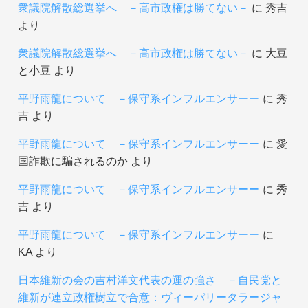
衆議院解散総選挙へ －高市政権は勝てない－
に
秀吉
より
衆議院解散総選挙へ －高市政権は勝てない－
に
大豆
と小豆
より
平野雨龍について －保守系インフルエンサーー
に
秀
吉
より
平野雨龍について －保守系インフルエンサーー
に
愛
国詐欺に騙されるのか
より
平野雨龍について －保守系インフルエンサーー
に
秀
吉
より
平野雨龍について －保守系インフルエンサーー
に
KA
より
日本維新の会の吉村洋文代表の運の強さ －自民党と
維新が連立政権樹立で合意：ヴィーパリータラージャ