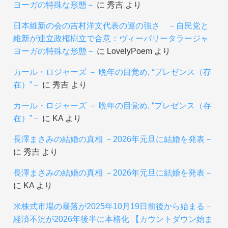
ヨーガの特殊な形態－
に
秀吉
より
日本維新の会の吉村洋文代表の運の強さ －自民党と
維新が連立政権樹立で合意：ヴィーパリータラージャ
ヨーガの特殊な形態－
に
LovelyPoem
より
カール・ロジャーズ － 晩年の目覚め, “プレゼンス（存
在）”－
に
秀吉
より
カール・ロジャーズ － 晩年の目覚め, “プレゼンス（存
在）”－
に
KA
より
長澤まさみの結婚の真相 －2026年元旦に結婚を発表－
に
秀吉
より
長澤まさみの結婚の真相 －2026年元旦に結婚を発表－
に
KA
より
米株式市場の暴落が2025年10月19日前後から始まる－
経済不況が2026年後半に本格化 【カウントダウン始ま