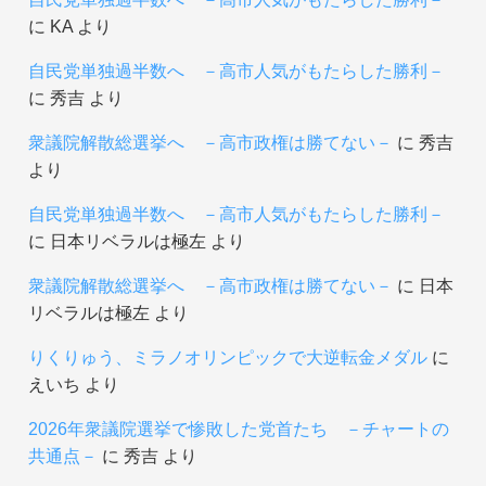
に
KA
より
自民党単独過半数へ －高市人気がもたらした勝利－
に
秀吉
より
衆議院解散総選挙へ －高市政権は勝てない－
に
秀吉
より
自民党単独過半数へ －高市人気がもたらした勝利－
に
日本リベラルは極左
より
衆議院解散総選挙へ －高市政権は勝てない－
に
日本
リベラルは極左
より
りくりゅう、ミラノオリンピックで大逆転金メダル
に
えいち
より
2026年衆議院選挙で惨敗した党首たち －チャートの
共通点－
に
秀吉
より