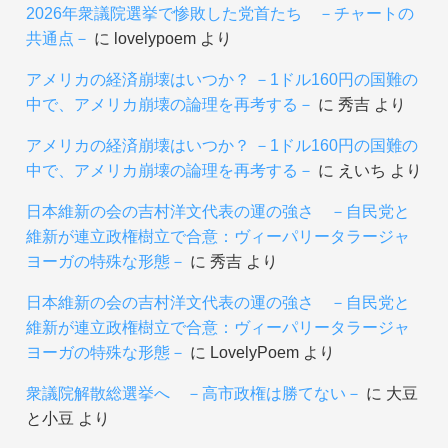
2026年衆議院選挙で惨敗した党首たち －チャートの
共通点－
に
lovelypoem
より
アメリカの経済崩壊はいつか？ －1ドル160円の国難の
中で、アメリカ崩壊の論理を再考する－
に
秀吉
より
アメリカの経済崩壊はいつか？ －1ドル160円の国難の
中で、アメリカ崩壊の論理を再考する－
に
えいち
より
日本維新の会の吉村洋文代表の運の強さ －自民党と
維新が連立政権樹立で合意：ヴィーパリータラージャ
ヨーガの特殊な形態－
に
秀吉
より
日本維新の会の吉村洋文代表の運の強さ －自民党と
維新が連立政権樹立で合意：ヴィーパリータラージャ
ヨーガの特殊な形態－
に
LovelyPoem
より
衆議院解散総選挙へ －高市政権は勝てない－
に
大豆
と小豆
より