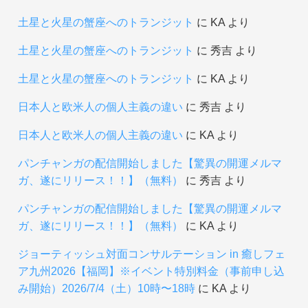
土星と火星の蟹座へのトランジット
に
KA
より
土星と火星の蟹座へのトランジット
に
秀吉
より
土星と火星の蟹座へのトランジット
に
KA
より
日本人と欧米人の個人主義の違い
に
秀吉
より
日本人と欧米人の個人主義の違い
に
KA
より
パンチャンガの配信開始しました【驚異の開運メルマ
ガ、遂にリリース！！】（無料）
に
秀吉
より
パンチャンガの配信開始しました【驚異の開運メルマ
ガ、遂にリリース！！】（無料）
に
KA
より
ジョーティッシュ対面コンサルテーション in 癒しフェ
ア九州2026【福岡】※イベント特別料金（事前申し込
み開始）2026/7/4（土）10時〜18時
に
KA
より