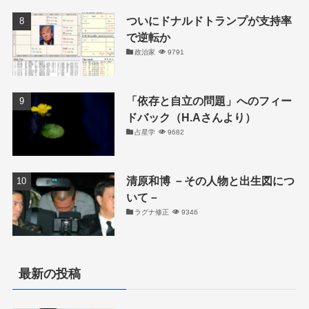
ついにドナルドトランプが支持率
で逆転か
政治家
9791
「依存と自立の問題」へのフィー
ドバック（H.Aさんより）
占星学
9682
清原和博 －その人物と出生図につ
いて－
ラグナ修正
9346
最新の投稿