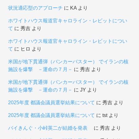
状況適応型のアプローチ
に
KA
より
ホワイトハウス報道官キャロライン・レビットについ
て
に
秀吉
より
ホワイトハウス報道官キャロライン・レビットについ
て
に
ヒロ
より
米国が地下貫通弾（バンカーバスター） でイランの核
施設を爆撃 －運命の７月－
に
秀吉
より
米国が地下貫通弾（バンカーバスター） でイランの核
施設を爆撃 －運命の７月－
に
JY
より
2025年度 都議会議員選挙結果について
に
秀吉
より
2025年度 都議会議員選挙結果について
に
tst
より
バイきんぐ・小峠英二が結婚を発表
に
秀吉
より