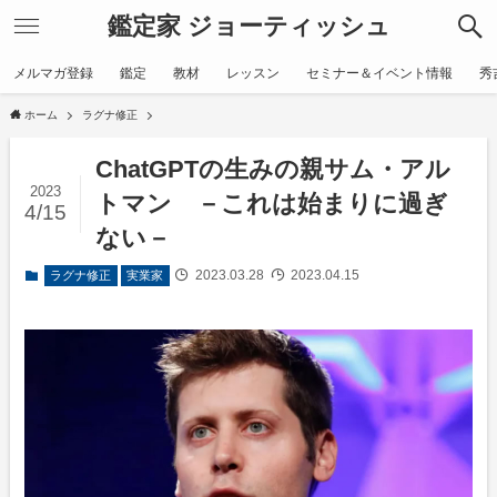
鑑定家 ジョーティッシュ
メルマガ登録
鑑定
教材
レッスン
セミナー＆イベント情報
秀
ホーム
ラグナ修正
ChatGPTの生みの親サム・アル
2023
トマン －これは始まりに過ぎ
4/15
ない－
2023.03.28
2023.04.15
ラグナ修正
実業家