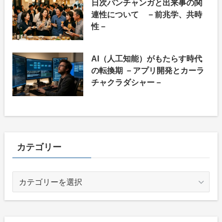
日次パンチャンガと出来事の関
連性について －前兆学、共時
性－
AI（人工知能）がもたらす時代
の転換期 －アプリ開発とカーラ
チャクラダシャー－
カテゴリー
カ
テ
ゴ
リ