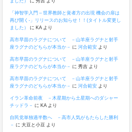
ました）
に
秀吉
より
「神智学入門 – 世界教師と覚者方の出現 機会の扉は
再び開く-」リリースのお知らせ！！(タイトル変更し
ました）
に
KA
より
高市早苗のラグナについて －山羊座ラグナと射手
座ラグナのどちらが本当か－
に
河合範安
より
高市早苗のラグナについて －山羊座ラグナと射手
座ラグナのどちらが本当か－
に
秀吉
より
高市早苗のラグナについて －山羊座ラグナと射手
座ラグナのどちらが本当か－
に
河合範安
より
イラン革命前夜 －木星期から土星期へのダシャー
チッドラ－
に
KA
より
自民党単独過半数へ －高市人気がもたらした勝利
－
に
大豆と小豆
より