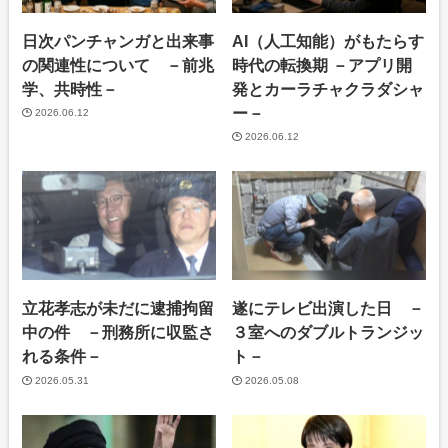
日次パンチャンガと出来事
AI（人工知能）がもたらす
の関連性について －前兆
時代の転換期 －アプリ開
学、共時性－
発とカーラチャクラダシャ
ー－
2026.06.12
2026.06.12
立花孝志が未だに逮捕拘留
遂にテレビ出演した日 －
中の件 －刑務所に収監さ
３室へのダブルトランジッ
れる条件－
ト－
2026.05.31
2026.05.08