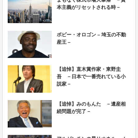
本主義がリセットされる時－
ボビー・オロゴン – 埼玉の不動
産王 –
【追悼】直木賞作家・東野圭
吾 －日本で一番売れている小
説家－
【追悼】みのもんた －遺産相
続問題が完了－