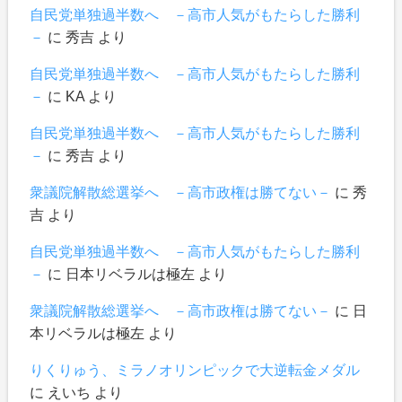
自民党単独過半数へ －高市人気がもたらした勝利
－
に
秀吉
より
自民党単独過半数へ －高市人気がもたらした勝利
－
に
KA
より
自民党単独過半数へ －高市人気がもたらした勝利
－
に
秀吉
より
衆議院解散総選挙へ －高市政権は勝てない－
に
秀
吉
より
自民党単独過半数へ －高市人気がもたらした勝利
－
に
日本リベラルは極左
より
衆議院解散総選挙へ －高市政権は勝てない－
に
日
本リベラルは極左
より
りくりゅう、ミラノオリンピックで大逆転金メダル
に
えいち
より