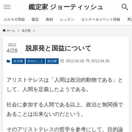
鑑定家 ジョーティッシュ
メルマガ登録
鑑定
教材
レッスン
セミナー＆イベント情報
秀
ホーム
未分類
2012
脱原発と国益について
4/28
2012.04.28
2012.04.28
未分類
自分のこと
政治家
アリストテレスは「人間は政治的動物である」と
して、人間を定義したようである。
社会に参加する人間である以上、政治と無関係で
あることは出来ないのだという。
そのアリストテレスの哲学を参考にして、目的論