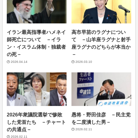
イラン最高指導者ハメネイ
高市早苗のラグナについ
師死亡について －イラ
て －山羊座ラグナと射手
ン・イスラム体制・独裁者
座ラグナのどちらが本当か
の死－
－
2026.04.14
2026.03.10
2026年衆議院選挙で惨敗
愚将・野田佳彦 －民主党
した党首たち －チャート
を二度潰した男－
の共通点－
2026.02.11
2026.02.11