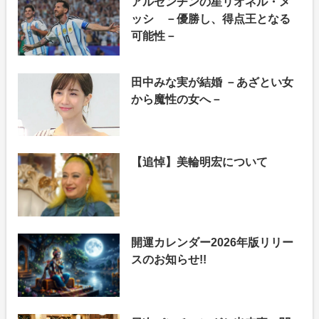
アルゼンチンの星リオネル・メ
ッシ －優勝し、得点王となる
可能性－
田中みな実が結婚 －あざとい女
から魔性の女へ－
【追悼】美輪明宏について
開運カレンダー2026年版リリー
スのお知らせ!!