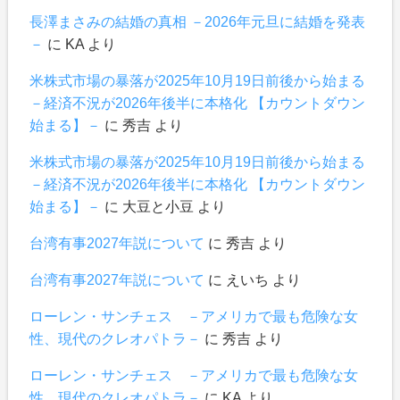
長澤まさみの結婚の真相 －2026年元旦に結婚を発表
－
に
KA
より
米株式市場の暴落が2025年10月19日前後から始まる
－経済不況が2026年後半に本格化 【カウントダウン
始まる】－
に
秀吉
より
米株式市場の暴落が2025年10月19日前後から始まる
－経済不況が2026年後半に本格化 【カウントダウン
始まる】－
に
大豆と小豆
より
台湾有事2027年説について
に
秀吉
より
台湾有事2027年説について
に
えいち
より
ローレン・サンチェス －アメリカで最も危険な女
性、現代のクレオパトラ－
に
秀吉
より
ローレン・サンチェス －アメリカで最も危険な女
性、現代のクレオパトラ－
に
KA
より