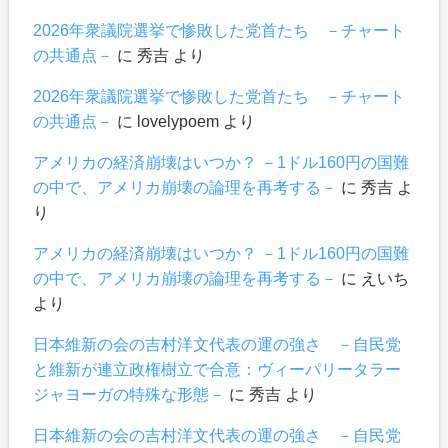
2026年衆議院選挙で惨敗した党首たち －チャート
の共通点－
に
秀吉
より
2026年衆議院選挙で惨敗した党首たち －チャート
の共通点－
に
lovelypoem
より
アメリカの経済崩壊はいつか？ －1ドル160円の国難
の中で、アメリカ崩壊の論理を再考する－
に
秀吉
よ
り
アメリカの経済崩壊はいつか？ －1ドル160円の国難
の中で、アメリカ崩壊の論理を再考する－
に
えいち
より
日本維新の会の吉村洋文代表の運の強さ －自民党
と維新が連立政権樹立で合意：ヴィーパリータラー
ジャヨーガの特殊な形態－
に
秀吉
より
日本維新の会の吉村洋文代表の運の強さ －自民党