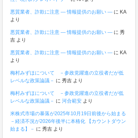
悪質業者、詐欺に注意 ― 情報提供のお願い ―
に
KA
より
悪質業者、詐欺に注意 ― 情報提供のお願い ―
に
秀
吉
より
悪質業者、詐欺に注意 ― 情報提供のお願い ―
に
KA
より
梅村みずほについて －参政党躍進の立役者だが低
レベルな政策論議－
に
秀吉
より
梅村みずほについて －参政党躍進の立役者だが低
レベルな政策論議－
に
河合範安
より
米株式市場の暴落が2025年10月19日前後から始まる
－経済不況が2026年後半に本格化 【カウントダウン
始まる】－
に
秀吉
より