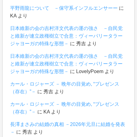
平野雨龍について －保守系インフルエンサーー
に
KA
より
日本維新の会の吉村洋文代表の運の強さ －自民党
と維新が連立政権樹立で合意：ヴィーパリータラー
ジャヨーガの特殊な形態－
に
秀吉
より
日本維新の会の吉村洋文代表の運の強さ －自民党
と維新が連立政権樹立で合意：ヴィーパリータラー
ジャヨーガの特殊な形態－
に
LovelyPoem
より
カール・ロジャーズ － 晩年の目覚め, “プレゼンス
（存在）”－
に
秀吉
より
カール・ロジャーズ － 晩年の目覚め, “プレゼンス
（存在）”－
に
KA
より
長澤まさみの結婚の真相 －2026年元旦に結婚を発表
－
に
秀吉
より