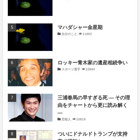
マハダシャー金星期
自分のこと
11862
ロッキー青木家の遺産相続争い
スポーツ選手
10944
三浦春馬の早すぎる死 ― その理
由をチャートから更に読み解く
―
芸能人
10819
ついにドナルドトランプが支持