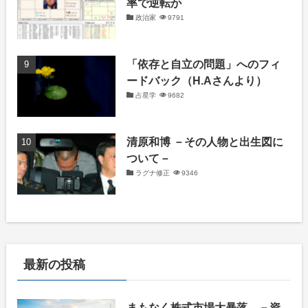
率で逆転か
政治家
9791
「依存と自立の問題」へのフィ
ードバック（H.Aさんより）
占星学
9682
清原和博 －その人物と出生図に
ついて－
ラグナ修正
9346
最新の投稿
まもなく株式市場大暴落 －資