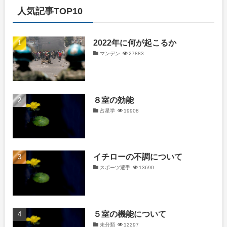
人気記事TOP10
2022年に何が起こるか
マンデン
27883
８室の効能
占星学
19908
イチローの不調について
スポーツ選手
13690
５室の機能について
未分類
12297