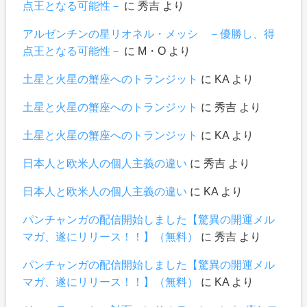
点王となる可能性－
に
秀吉
より
アルゼンチンの星リオネル・メッシ －優勝し、得
点王となる可能性－
に
М・О
より
土星と火星の蟹座へのトランジット
に
KA
より
土星と火星の蟹座へのトランジット
に
秀吉
より
土星と火星の蟹座へのトランジット
に
KA
より
日本人と欧米人の個人主義の違い
に
秀吉
より
日本人と欧米人の個人主義の違い
に
KA
より
パンチャンガの配信開始しました【驚異の開運メル
マガ、遂にリリース！！】（無料）
に
秀吉
より
パンチャンガの配信開始しました【驚異の開運メル
マガ、遂にリリース！！】（無料）
に
KA
より