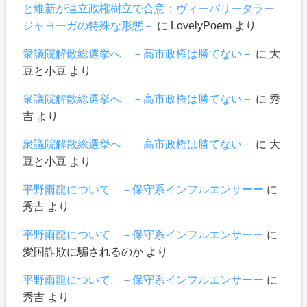
と維新が連立政権樹立で合意：ヴィーパリータラー
ジャヨーガの特殊な形態－
に
LovelyPoem
より
衆議院解散総選挙へ －高市政権は勝てない－
に
大
豆と小豆
より
衆議院解散総選挙へ －高市政権は勝てない－
に
秀
吉
より
衆議院解散総選挙へ －高市政権は勝てない－
に
大
豆と小豆
より
平野雨龍について －保守系インフルエンサーー
に
秀吉
より
平野雨龍について －保守系インフルエンサーー
に
愛国詐欺に騙されるのか
より
平野雨龍について －保守系インフルエンサーー
に
秀吉
より