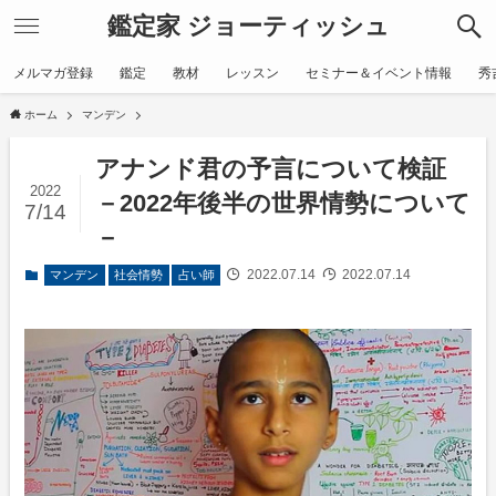
鑑定家 ジョーティッシュ
メルマガ登録
鑑定
教材
レッスン
セミナー＆イベント情報
秀
ホーム
マンデン
アナンド君の予言について検証
2022
－2022年後半の世界情勢について
7/14
－
2022.07.14
2022.07.14
マンデン
社会情勢
占い師