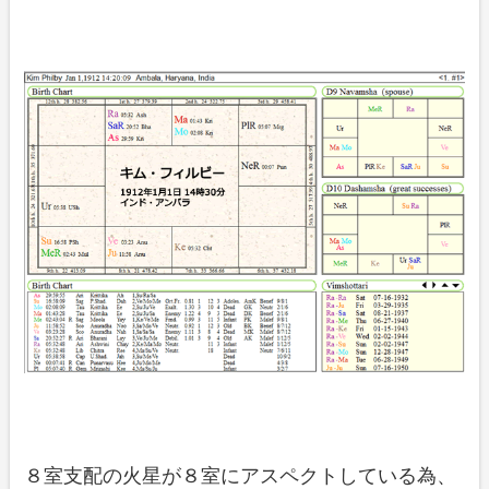
８室支配の火星が８室にアスペクトしている為、