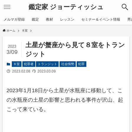
鑑定家 ジョーティッシュ
メルマガ登録
鑑定
教材
レッスン
セミナー＆イベント情報
秀
ホーム
８室
土星が蟹座から見て８室をトラン
2023
3/09
ジット
８室
犯罪者
トランジット
社会情勢
犯罪
2023.02.08
2023.03.09
2023年1月18日から土星が水瓶座に移動して、こ
の水瓶座の土星の影響と思われる事件が沢山、起
こって来ている。