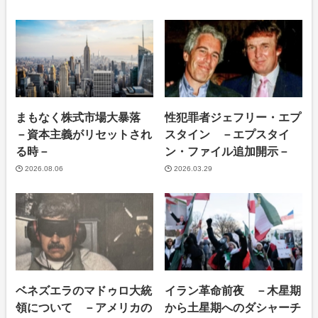
まもなく株式市場大暴落
性犯罪者ジェフリー・エプ
－資本主義がリセットされ
スタイン －エプスタイ
る時－
ン・ファイル追加開示－
2026.08.06
2026.03.29
ベネズエラのマドゥロ大統
イラン革命前夜 －木星期
領について －アメリカの
から土星期へのダシャーチ