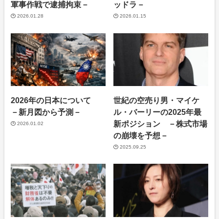
軍事作戦で逮捕拘束－
ッドラ－
2026.01.28
2026.01.15
2026年の日本について
世紀の空売り男・マイケ
－新月図から予測－
ル・バーリーの2025年最
新ポジション －株式市場
2026.01.02
の崩壊を予想－
2025.09.25