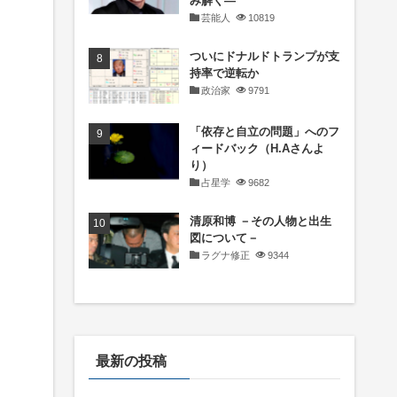
み解く―
芸能人
10819
ついにドナルドトランプが支
持率で逆転か
政治家
9791
「依存と自立の問題」へのフ
ィードバック（H.Aさんよ
り）
占星学
9682
清原和博 －その人物と出生
図について－
ラグナ修正
9344
最新の投稿