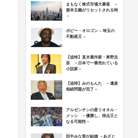
まもなく株式市場大暴落 －
資本主義がリセットされる時
－
ボビー・オロゴン – 埼玉の
不動産王 –
【追悼】直木賞作家・東野圭
吾 －日本で一番売れている
小説家－
【追悼】みのもんた －遺産
相続問題が完了－
アルゼンチンの星リオネル・
メッシ －優勝し、得点王と
なる可能性－
田中みな実が結婚 －あざと