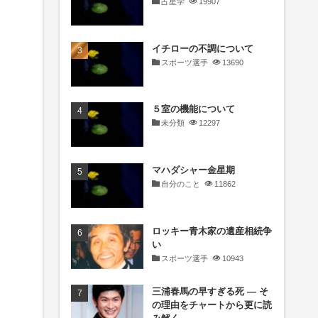
占星学
19907
イチローの不調について
スポーツ選手
13690
５室の機能について
未分類
12297
マハダシャー金星期
自分のこと
11862
ロッキー青木家の遺産相続争
い
スポーツ選手
10943
三浦春馬の早すぎる死 ― そ
の理由をチャートから更に読