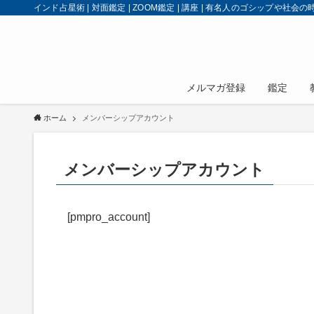
インド占星術 | 対面鑑定 | ZOOM鑑定 | 講座 | 有名人のゴシップや社
メルマガ登録
鑑定
ホーム
メンバーシップアカウント
メンバーシップアカウント
[pmpro_account]